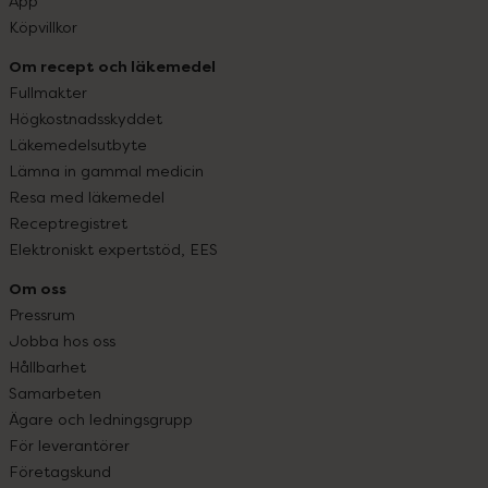
App
Köpvillkor
Om recept och läkemedel
Fullmakter
Högkostnadsskyddet
Läkemedelsutbyte
Lämna in gammal medicin
Resa med läkemedel
Receptregistret
Elektroniskt expertstöd, EES
Om oss
Pressrum
Jobba hos oss
Hållbarhet
Samarbeten
Ägare och ledningsgrupp
För leverantörer
Företagskund