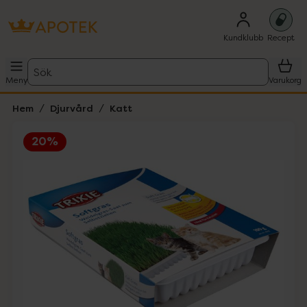
Kundklubb
Recept
Sök
Meny
Varukorg
Hem
Djurvård
Katt
20%
Hoppa över Lista
Lista: . Innehåller 3 objekt.