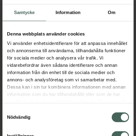
Samtycke
Information
Om
4.7 av 5 i omdöme
Trixie Tandvårdsset Katt
Tandvård för katt, 1 set
Denna webbplats använder cookies
Kampanjpris online
Vi använder enhetsidentifierare för att anpassa innehållet
42,40 kr
och annonserna till användarna, tillhandahålla funktioner
Tidigare pris:
53 kr
för sociala medier och analysera vår trafik. Vi
vidarebefordrar även sådana identifierare och annan
Köp båda för
:
67,12 kr
information från din enhet till de sociala medier och
Köp båda
annons- och analysföretag som vi samarbetar med.
Dessa kan i sin tur kombinera informationen med annan
information som du har tillhandahållit eller som de har
samlat in när du har använt deras tjänster. Samtycke till
Beskrivning
Dölj
cookies är frivilligt och du kan när som helst ändra eller
Samtyckesval
återkalla ditt samtycke via webbplatsens
Nödvändig
plantera ditt eget kattgräs. Perfekt för
cookieinställningar. Ett återkallat samtycke påverkar inte
kattungar. Speciellt rik på vitaminer. Tillverkat i
lagligheten av behandling som skett innan återkallelsen.
Inställningar