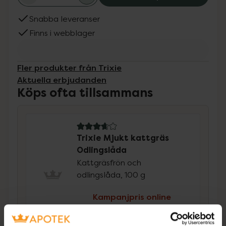
Snabba leveranser
Finns i webblager
Fler produkter från Trixie
Aktuella erbjudanden
Köps ofta tillsammans
3.8 av 5 i omdöme
Trixie Mjukt kattgräs
Odlingslåda
Kattgräsfrön och
odlingslåda, 100 g
Kampanjpris online
24,72 kr
Tidigare pris:
30,90 kr