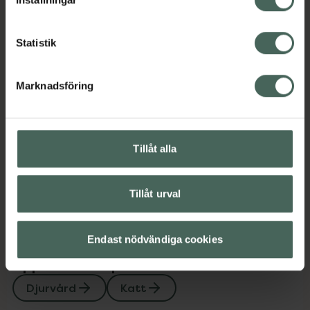
EU
Jämförpris
0,49 kr
/
g
Statistik
EAN:
04011905042329
Kategorier:
Marknadsföring
Djurvård
Katt
Omdömen
Visa
Tillåt alla
Innehåll
Visa
Tillåt urval
Endast nödvändiga cookies
Upptäck flera produkter inom
Djurvård
Katt