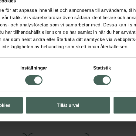
cookies
4.5 av 5 i omdöme
e för att anpassa innehållet och annonserna till användarna, tillh
The Ordinary Mande
vår trafik. Vi vidarebefordrar även sådana identifierare och anna
Acid 10%
nnons- och analysföretag som vi samarbetar med. Dessa kan i sin
Serum med AHA syra 
k hudvård
har tillhandahållit eller som de har samlat in när du har använt 
ml
an när som helst ändra eller återkalla ditt samtycke via webbplats
Pris online
inte lagligheten av behandling som skett innan återkallelsen.
Visa
109 kr
Visa
Köp båda för
:
Inställningar
Statistik
300 kr
Visa
okies
Tillåt urval