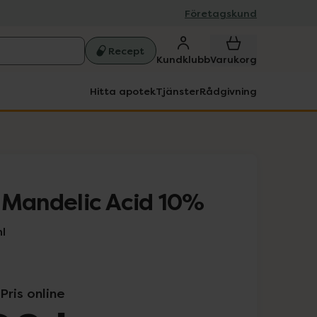
Företagskund
Recept
Kundklubb
Varukorg
Hitta apotek
Tjänster
Rådgivning
 Mandelic Acid 10%
l
Pris online