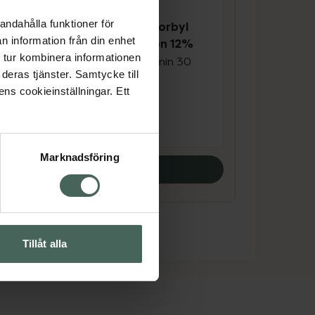
4.7 av 5 i omdöme
andahålla funktioner för
lic
The Ordinary Ascorbyl
n information från din enhet
Glucoside Solution 12%
 tur kombinera informationen
30
Serum med C-vitamin 30
deras tjänster. Samtycke till
ml
ens cookieinställningar. Ett
Pris online
191 kr
Marknadsföring
Köp båda
Tillåt alla