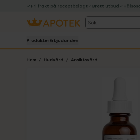
Fri frakt på receptbelagt
Brett utbud
Hälsos
Sök
Produkter
Erbjudanden
Hem
Hudvård
Ansiktsvård
Hoppa över Lista
Lista: . Innehåller 1 objekt.