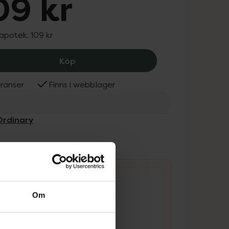
09 kr
 apotek:
109 kr
The Ordinary Mandelic Acid 10%, 109 
Köp
ranser
Finns i webblager
Ordinary
ammans
Om