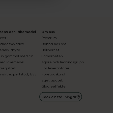
cept och läkemedel
Om oss
kter
Pressrum
tnadsskyddet
Jobba hos oss
edelsutbyte
Hållbarhet
in gammal medicin
Samarbeten
med läkemedel
Ägare och ledningsgrupp
registret
För leverantörer
oniskt expertstöd, EES
Företagskund
Eget apotek
Glädjeeffekten
Cookieinställningar