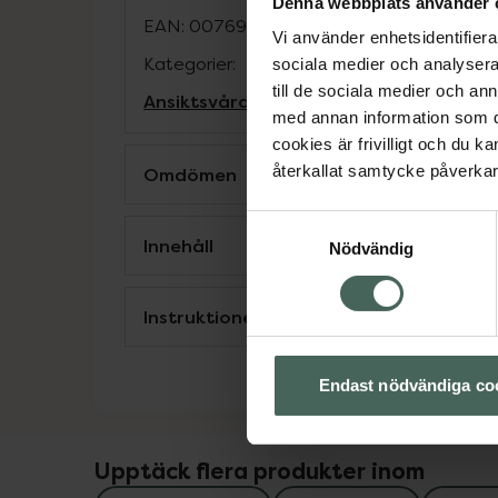
Denna webbplats använder 
EAN:
00769915195866
Vi använder enhetsidentifierar
Kategorier:
sociala medier och analysera 
till de sociala medier och a
Ansiktsvård
Hudvård
Kroppsvård
Vegans
med annan information som du 
cookies är frivilligt och du k
återkallat samtycke påverkar 
Omdömen
Samtyckesval
Innehåll
Nödvändig
Instruktioner
Endast nödvändiga co
Upptäck flera produkter inom