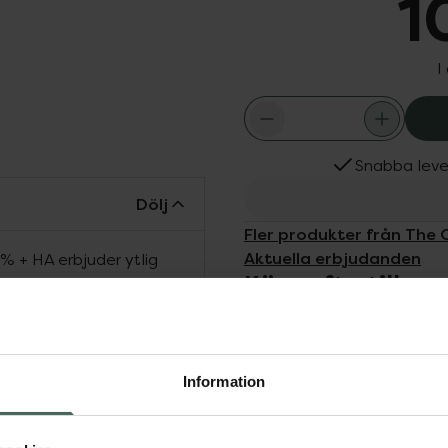
1
I
Snabba leve
Dölj
Fler produkter från The 
Aktuella erbjudanden
 + HA erbjuder ytlig
Köps ofta tills
droxisyror. Molekylvikten
rre än andra
ylvikten 76,0 dalton).
mandelsyra att penetrera
den väldigt mild och
Information
sliga huden.