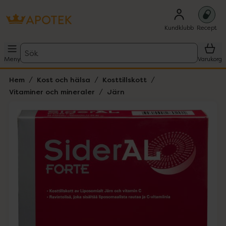
Kundklubb
Recept
Sök
Meny
Varukorg
Hem
Kost och hälsa
Kosttillskott
Vitaminer och mineraler
Järn
Hoppa över Lista
Lista: . Innehåller 2 objekt.