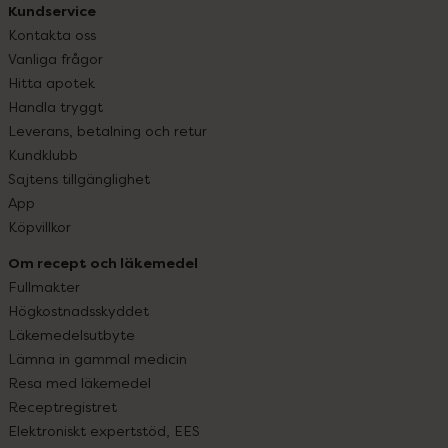
Kundservice
Kontakta oss
Vanliga frågor
Hitta apotek
Handla tryggt
Leverans, betalning och retur
Kundklubb
Sajtens tillgänglighet
App
Köpvillkor
Om recept och läkemedel
Fullmakter
Högkostnadsskyddet
Läkemedelsutbyte
Lämna in gammal medicin
Resa med läkemedel
Receptregistret
Elektroniskt expertstöd, EES