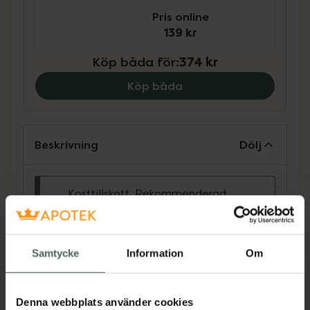
Pris online
139 kr
Köp båda för
:
374 kr
Köp båda
Beskrivning
Dölj
Kosttillskott. Rekommenderad
daglig dos bör inte överskridas.
Kosttillskott bör inte ersätta en
varierad kost och en hälsosam
Samtycke
Information
Om
livsstil. Förvaras utom räckhåll för
små barn.
SiderAL® Forte är ett kosttillskott med järn
Denna webbplats använder cookies