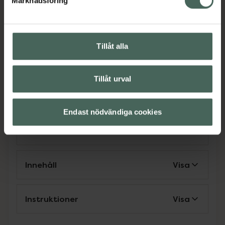
Marknadsföring
DRI= Dagligt referensintag
Jämförpris
11,30 kr
/
st
Tillåt alla
EAN:
07350064280201
Kategorier:
Tillåt urval
Järn
Järn
Vitaminer och mineraler
Vitaminer och mineraler
Endast nödvändiga cookies
Omdömen
Visa
Innehåll
Visa
Instruktioner
Visa