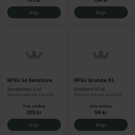
155 kr
154 kr
RFSU Sensual, 155 kr.
RFSU Beyond 
Köp
Köp
RFSU So Sensitive
RFSU Grande XL
Kondomer, 6 st
Kondom 10 st
Medicinteknisk produkt
Medicinteknisk produkt
Pris online
Pris online
105 kr
59 kr
RFSU So Sensitive, 105 kr.
RFSU Grande
Köp
Köp