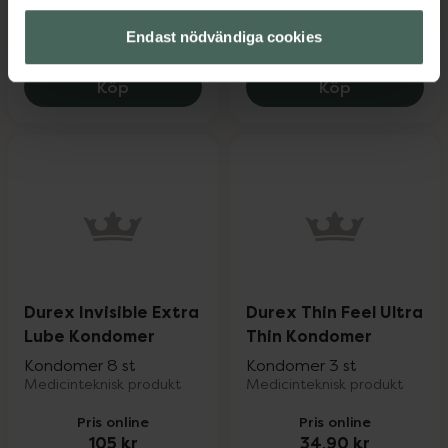
Pris online
Pris online
Endast nödvändiga cookies
54 kr
105 kr
Durex Extra Safe, 54 kr.
Durex Invisi
Köp
Köp
Durex Invisible Extra
Durex Thin Feel Ultra
Lube Kondomer
Thin Kondomer
Kondomer 8 st
Kondomer 3 st
Medicinteknisk produkt
Medicinteknisk produkt
Pris online
Pris online
105 kr
34,90 kr