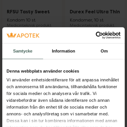
RFSU Tasty Sweet
Durex Feel Ultra Thin
Kondom 10 st
Kondomer, 10 st
Medicinteknisk produkt
Medicinteknisk produkt
Pris online
Pris online
80 kr
54 kr
Samtycke
Information
Om
RFSU Tasty Sweet, 80 kr.
Durex Feel U
Köp
Köp
Denna webbplats använder cookies
Vi använder enhetsidentifierare för att anpassa innehållet
och annonserna till användarna, tillhandahålla funktioner
för sociala medier och analysera vår trafik. Vi
vidarebefordrar även sådana identifierare och annan
information från din enhet till de sociala medier och
annons- och analysföretag som vi samarbetar med.
Durex Surprise Me
Durex Real Feel
Dessa kan i sin tur kombinera informationen med annan
40
Kondomer, 8 st