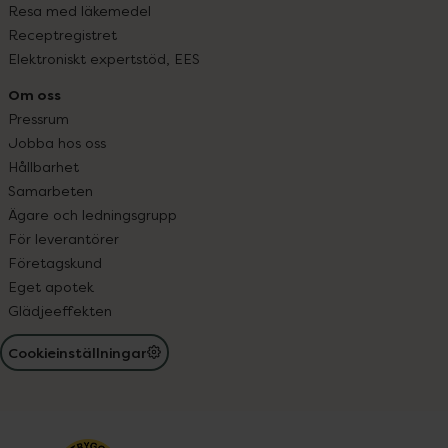
Resa med läkemedel
Receptregistret
Elektroniskt expertstöd, EES
Om oss
Pressrum
Jobba hos oss
Hållbarhet
Samarbeten
Ägare och ledningsgrupp
För leverantörer
Företagskund
Eget apotek
Glädjeeffekten
Cookieinställningar