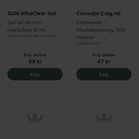
GUM AftaClear Gel
Corsodyl 2 mg/ml
Gel vid sår och
Klorhexidin,
munblåsor 10 ml
Munhålelösning, 300
Medicinteknisk produkt
milliliter
Läkemedel
Pris online
Pris online
69 kr
67 kr
GUM AftaClear Gel, 69 kr.
Corsodyl 2 m
Köp
Köp