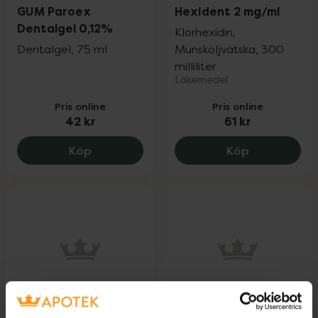
GUM Paroex
Hexident 2 mg/ml
Dentalgel 0,12%
Klorhexidin,
Dentalgel, 75 ml
Munsköljvätska, 300
milliliter
Läkemedel
Pris online
Pris online
42 kr
61 kr
GUM Paroex Dentalgel 0,12%, 42 kr.
Hexident 2 m
Köp
Köp
Oralmedic Afte
Hexident 1 mg/ml