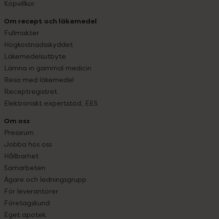
Köpvillkor
Om recept och läkemedel
Fullmakter
Högkostnadsskyddet
Läkemedelsutbyte
Lämna in gammal medicin
Resa med läkemedel
Receptregistret
Elektroniskt expertstöd, EES
Om oss
Pressrum
Jobba hos oss
Hållbarhet
Samarbeten
Ägare och ledningsgrupp
För leverantörer
Företagskund
Eget apotek