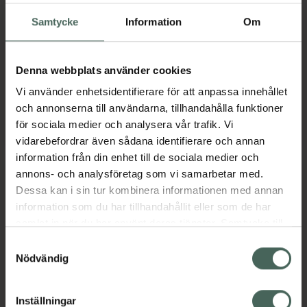
Lösning 0,35 ml
Klorhexidin,
Samtycke
Information
Om
Medicinsteknisk produkt
Munsköljvätska, 300
milliliter
Läkemedel
Denna webbplats använder cookies
Pris online
Pris online
Vi använder enhetsidentifierare för att anpassa innehållet
255 kr
57 kr
och annonserna till användarna, tillhandahålla funktioner
Oralmedic Afte, 255 kr.
Hexident 1 m
för sociala medier och analysera vår trafik. Vi
Köp
Köp
vidarebefordrar även sådana identifierare och annan
information från din enhet till de sociala medier och
annons- och analysföretag som vi samarbetar med.
Dessa kan i sin tur kombinera informationen med annan
information som du har tillhandahållit eller som de har
samlat in när du har använt deras tjänster. Samtycke till
cookies är frivilligt och du kan när som helst ändra eller
Samtyckesval
återkalla ditt samtycke via webbplatsens
Nödvändig
cookieinställningar. Ett återkallat samtycke påverkar inte
Aftex bioadhesive
Nyodex 75 mg/ml
lagligheten av behandling som skett innan återkallelsen.
lindrande gel
Povidon, joderad,
Inställningar