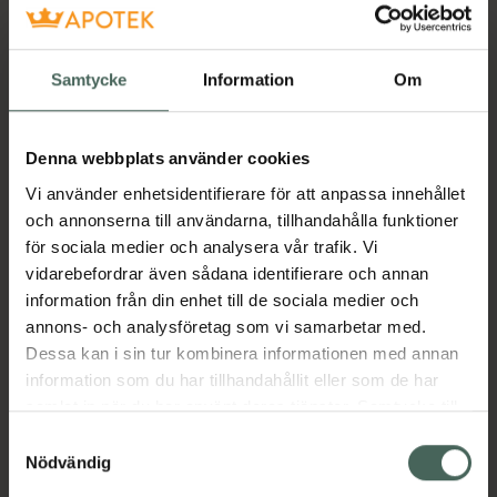
Pincett Spetsig
Pincett, 1 st
Samtycke
Information
Om
Pris online
57 kr
Denna webbplats använder cookies
Köp båda för
:
110 kr
Vi använder enhetsidentifierare för att anpassa innehållet
Köp båda
och annonserna till användarna, tillhandahålla funktioner
för sociala medier och analysera vår trafik. Vi
vidarebefordrar även sådana identifierare och annan
information från din enhet till de sociala medier och
Beskrivning
Dölj
annons- och analysföretag som vi samarbetar med.
Dessa kan i sin tur kombinera informationen med annan
Rostfri pincett med kloformad spets. Får bra
information som du har tillhandahållit eller som de har
tag om kraftiga strån.
samlat in när du har använt deras tjänster. Samtycke till
Rostfri pincett med kloformad spets. Får bra
cookies är frivilligt och du kan när som helst ändra eller
Samtyckesval
tag om kraftiga som små strån.
återkalla ditt samtycke via webbplatsens
Nödvändig
cookieinställningar. Ett återkallat samtycke påverkar inte
Jämförpris
90 kr
/
st