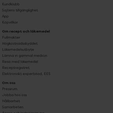
Kundklubb
Sajtens tillgänglighet
App
Köpvillkor
Om recept och läkemedel
Fullmakter
Högkostnadsskyddet
Läkemedelsutbyte
Lämna in gammal medicin
Resa med läkemedel
Receptregistret
Elektroniskt expertstöd, EES
Om oss
Pressrum
Jobba hos oss
Hållbarhet
Samarbeten
Ägare och ledningsgrupp