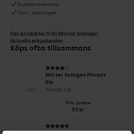
Snabba leveranser
Finns i webblager
Fler produkter från Mörser Solingen
Aktuella erbjudanden
Köps ofta tillsammans
4 av 5 i omdöme
Mörser Solingen Pincett
Klo
Pincett, 1 st
Pris online
53 kr
4.8 av 5 i omdöme
Mörser Solingen Inox