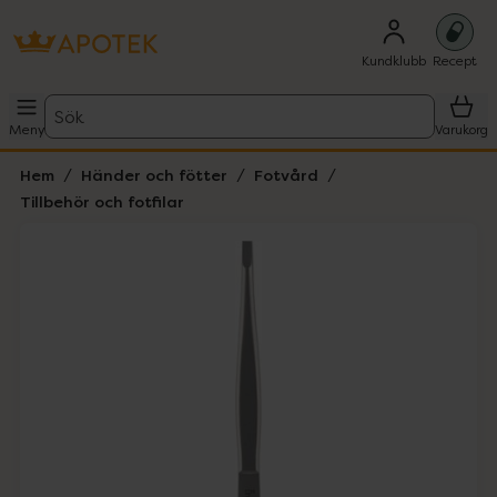
Kundklubb
Recept
Sök
Meny
Varukorg
Hem
Händer och fötter
Fotvård
Tillbehör och fotfilar
Hoppa över Lista
Lista: . Innehåller 1 objekt.