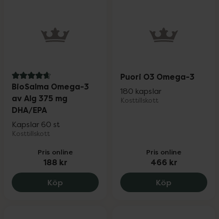
Puori O3 Omega-3
4.8 av 5 i omdöme
BioSalma Omega-3
180 kapslar
av Alg 375 mg
Kosttillskott
DHA/EPA
Kapslar 60 st
Kosttillskott
Pris online
Pris online
188 kr
466 kr
BioSalma Omega-3 av Alg 375 mg DHA/E
Puori O3 Om
Köp
Köp