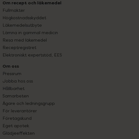
Om recept och läkemedel
Fullmakter
Högkostnadsskyddet
Läkemedelsutbyte
Lämna in gammal medicin
Resa med läkemedel
Receptregistret
Elektroniskt expertstöd, EES
Om oss
Pressrum
Jobba hos oss
Hållbarhet
Samarbeten
Ägare och ledningsgrupp
För leverantörer
Företagskund
Eget apotek
Glädjeeffekten