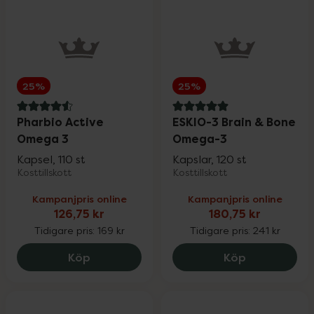
25%
25%
4.6 av 5 i omdöme
5 av 5 i omdöme
Pharbio Active
ESKIO-3 Brain & Bone
Omega 3
Omega-3
Kapsel, 110 st
Kapslar, 120 st
Kosttillskott
Kosttillskott
Kampanjpris online
Kampanjpris online
126,75 kr
180,75 kr
Tidigare pris:
169 kr
Tidigare pris:
241 kr
Pharbio Active Omega 3, 126.75 kr.
ESKIO-3 Bra
Köp
Köp