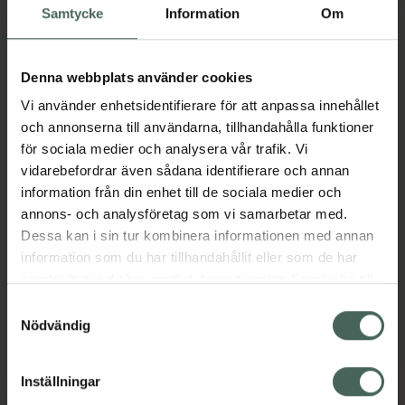
Samtycke
Information
Om
Denna webbplats använder cookies
20%
Vi använder enhetsidentifierare för att anpassa innehållet
4.9 av 5 i omdöme
5 av 5 i omdöme
Better You
Elexir Pharma
och annonserna till användarna, tillhandahålla funktioner
Svartkumminolja
Buckthorn
för sociala medier och analysera vår trafik. Vi
Kallpressad EKO
vidarebefordrar även sådana identifierare och annan
Kapslar 60 st
Kosttillskott
information från din enhet till de sociala medier och
Svartkumminfröolja 100
annons- och analysföretag som vi samarbetar med.
ml
Kosttillskott
Dessa kan i sin tur kombinera informationen med annan
information som du har tillhandahållit eller som de har
Kampanjpris online
samlat in när du har använt deras tjänster. Samtycke till
143,20 kr
Pris online
cookies är frivilligt och du kan när som helst ändra eller
Samtyckesval
298 kr
Tidigare pris:
179 kr
återkalla ditt samtycke via webbplatsens
Nödvändig
Better You Svartkumminolja Kallpressad
Elexir Phar
Köp
Köp
cookieinställningar. Ett återkallat samtycke påverkar inte
lagligheten av behandling som skett innan återkallelsen.
Inställningar