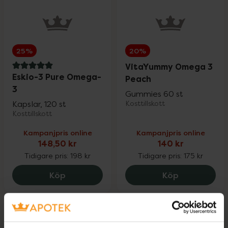
25%
20%
VitaYummy Omega 3
5 av 5 i omdöme
Eskio-3 Pure Omega-
Peach
3
Gummies 60 st
Kapslar, 120 st
Kosttillskott
Kosttillskott
Kampanjpris online
Kampanjpris online
148,50 kr
140 kr
Tidigare pris:
198 kr
Tidigare pris:
175 kr
Eskio-3 Pure Omega-3, 148.5 kr.
VitaYummy 
Köp
Köp