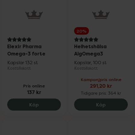
20%
5 av 5 i omdöme
5 av 5 i omdöme
Elexir Pharma
Helhetshälsa
Omega-3 forte
AlgOmega3
Kapslar 132 st
Kapslar, 100 st
Kosttillskott
Kosttillskott
Kampanjpris online
Pris online
291,20 kr
137 kr
Tidigare pris:
364 kr
Elexir Pharma Omega-3 forte, 137 kr.
Helhetshäls
Köp
Köp