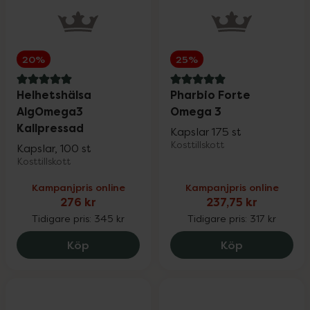
20%
25%
5 av 5 i omdöme
5 av 5 i omdöme
Helhetshälsa
Pharbio Forte
AlgOmega3
Omega 3
Kallpressad
Kapslar 175 st
Kosttillskott
Kapslar, 100 st
Kosttillskott
Kampanjpris online
Kampanjpris online
276 kr
237,75 kr
Tidigare pris:
345 kr
Tidigare pris:
317 kr
Helhetshälsa AlgOmega3 Kallpressad, 2
Pharbio For
Köp
Köp