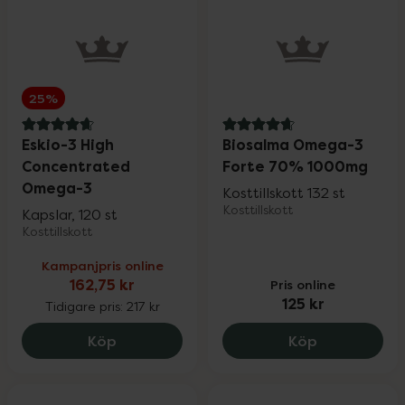
25%
4.8 av 5 i omdöme
4.8 av 5 i omdöme
Eskio-3 High
Biosalma Omega-3
Concentrated
Forte 70% 1000mg
Omega-3
Kosttillskott 132 st
Kosttillskott
Kapslar, 120 st
Kosttillskott
Kampanjpris online
162,75 kr
Pris online
125 kr
Tidigare pris:
217 kr
Eskio-3 High Concentrated Omega-3, 16
Biosalma O
Köp
Köp