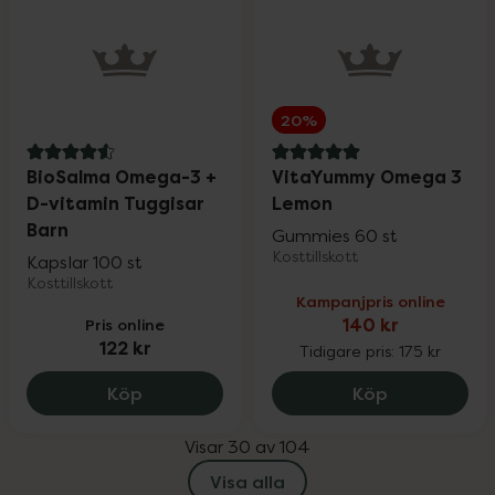
20%
4.6 av 5 i omdöme
5 av 5 i omdöme
BioSalma Omega-3 +
VitaYummy Omega 3
D-vitamin Tuggisar
Lemon
Barn
Gummies 60 st
Kosttillskott
Kapslar 100 st
Kosttillskott
Kampanjpris online
Pris online
140 kr
122 kr
Tidigare pris:
175 kr
BioSalma Omega-3 + D-vitamin Tuggisar
VitaYummy 
Köp
Köp
Visar 30 av 104
Visa alla