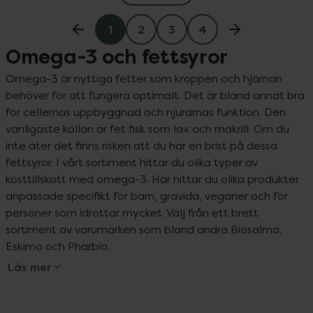
1
2
3
4
Omega-3 och fettsyror
Omega-3 är nyttiga fetter som kroppen och hjärnan 
behöver för att fungera optimalt. Det är bland annat bra 
för cellernas uppbyggnad och njurarnas funktion. Den 
vanligaste källan är fet fisk som lax och makrill. Om du 
inte äter det finns risken att du har en brist på dessa 
fettsyror. I vårt sortiment hittar du olika typer av 
kosttillskott med omega-3. Här hittar du olika produkter 
anpassade specifikt för barn, gravida, veganer och för 
personer som idrottar mycket. Välj från ett brett 
sortiment av varumärken som bland andra Biosalma, 
Eskimo och Pharbio.
Läs mer