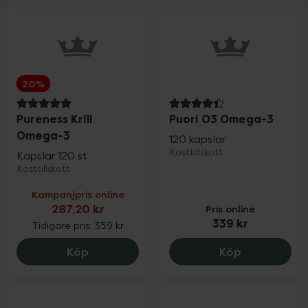
20%
5 av 5 i omdöme
4.4 av 5 i omdöme
Pureness Krill
Puori O3 Omega-3
Omega-3
120 kapslar
Kosttillskott
Kapslar 120 st
Kosttillskott
Kampanjpris online
287,20 kr
Pris online
339 kr
Tidigare pris:
359 kr
Pureness Krill Omega-3, 287.2 kr.
Puori O3 Om
Köp
Köp