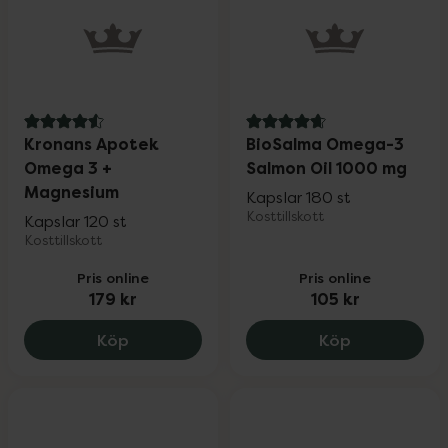
4.6 av 5 i omdöme
4.8 av 5 i omdöme
Kronans Apotek
BioSalma Omega-3
Omega 3 +
Salmon Oil 1000 mg
Magnesium
Kapslar 180 st
Kosttillskott
Kapslar 120 st
Kosttillskott
Pris online
Pris online
179 kr
105 kr
Kronans Apotek Omega 3 + Magnesium, 
BioSalma Om
Köp
Köp