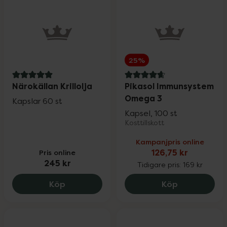
25%
5 av 5 i omdöme
4.7 av 5 i omdöme
Närokällan Krillolja
Pikasol Immunsystem
Omega 3
Kapslar 60 st
Kapsel, 100 st
Kosttillskott
Kampanjpris online
Pris online
126,75 kr
245 kr
Tidigare pris:
169 kr
Närokällan Krillolja, 245 kr.
Pikasol Imm
Köp
Köp