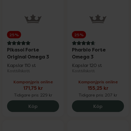
25%
25%
5 av 5 i omdöme
4.7 av 5 i omdöme
Pikasol Forte
Pharbio Forte
Original Omega 3
Omega 3
Kapslar 110 st
Kapslar 120 st
Kosttillskott
Kosttillskott
Kampanjpris online
Kampanjpris online
171,75 kr
155,25 kr
Tidigare pris:
229 kr
Tidigare pris:
207 kr
Pikasol Forte Original Omega 3, 171.75 k
Pharbio For
Köp
Köp