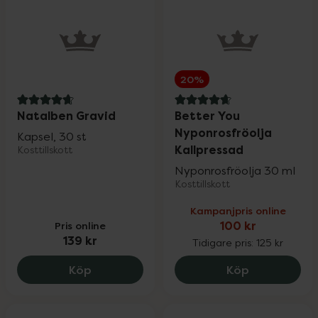
20%
4.9 av 5 i omdöme
4.8 av 5 i omdöme
Natalben Gravid
Better You
Nyponrosfröolja
Kapsel, 30 st
Kallpressad
Kosttillskott
Nyponrosfröolja 30 ml
Kosttillskott
Kampanjpris online
Pris online
100 kr
139 kr
Tidigare pris:
125 kr
Natalben Gravid, 139 kr.
Better You 
Köp
Köp