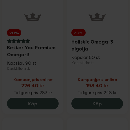
20%
20%
Holistic Omega-3
5 av 5 i omdöme
Better You Premium
algolja
Omega-3
Kapslar 60 st
Kapslar, 90 st
Kosttillskott
Kosttillskott
Kampanjpris online
Kampanjpris online
226,40 kr
198,40 kr
Tidigare pris:
283 kr
Tidigare pris:
248 kr
Better You Premium Omega-3, 226.4 kr
Holistic Ome
Köp
Köp