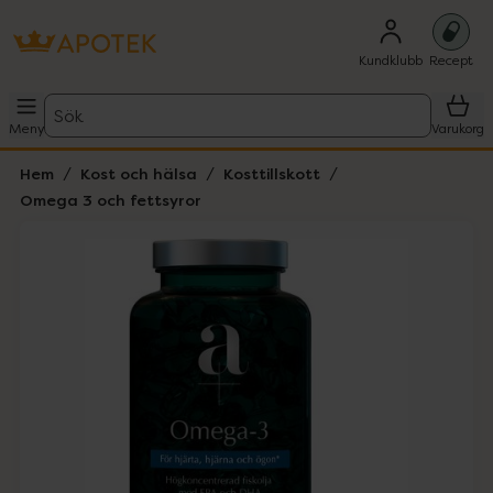
Kundklubb
Recept
Sök
Meny
Varukorg
Hem
Kost och hälsa
Kosttillskott
Omega 3 och fettsyror
Hoppa över Lista
Lista: . Innehåller 1 objekt.