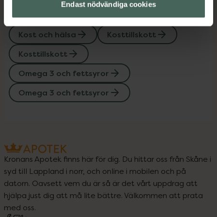
Endast nödvändiga cookies
Upptäck flera produkter inom
Kost och hälsa
Kosttillskott
Kosttillskott
Omega 3 och fettsyror
Omega 3 och fettsyror
Kronans Apotek finns här för dig. Du hittar oss från Skåne i
syd till Lappland i norr, och online i mobilen och på
datorn. Oavsett vem du är så är det vårt uppdrag att
hjälpa just dig att må lite bättre. Välkommen att prata
med oss.