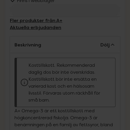
Finns i webblager
Fler produkter från A+
Aktuella erbjudanden
Beskrivning
Dölj
Kosttillskott. Rekommenderad
daglig dos bör inte överskridas.
Kosttillskott bör inte ersätta en
varierad kost och en hälsosam
livsstil. Förvaras utom räckhåll för
små barn.
A+ Omega-3 är ett kosttillskott med
högkoncentrerad fiskolja. Omega-3 är
benämningen på en familj av fettsyror, bland