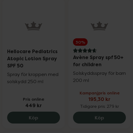
30%
Heliocare Pediatrics
4.8 av 5 i omdöme
Avène Spray spf 50+
Atopic Lotion Spray
for children
SPF 50
Solskyddsspray för barn
Spray för kroppen med
200 ml
solskydd 250 ml
Kampanjpris online
Pris online
195,30 kr
449 kr
Tidigare pris:
279 kr
Heliocare Pediatrics Atopic Lotion Spra
Avène Spray 
Köp
Köp