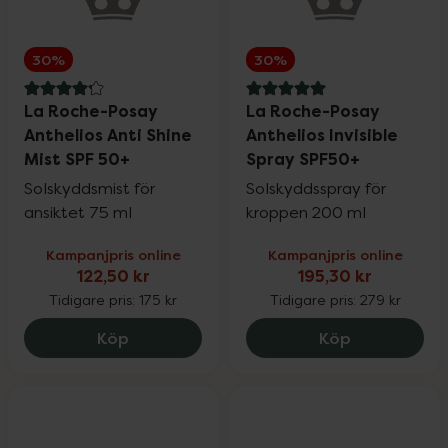
30%
30%
4.2 av 5 i omdöme
5 av 5 i omdöme
La Roche-Posay
La Roche-Posay
Anthelios Anti Shine
Anthelios Invisible
Mist SPF 50+
Spray SPF50+
Solskyddsmist för
Solskyddsspray för
ansiktet 75 ml
kroppen 200 ml
Kampanjpris online
Kampanjpris online
122,50 kr
195,30 kr
Tidigare pris:
175 kr
Tidigare pris:
279 kr
La Roche-Posay Anthelios Anti Shine Mis
La Roche-Pos
Köp
Köp