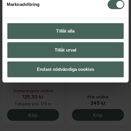
Marknadsföring
Tillåt alla
30%
Tillåt urval
4.2 av 5 i omdöme
5 av 5 i omdöme
Kronans Apotek
Bioregena Sun
Solspray Barn SPF 50
FaceBody SPF30
Endast nödvändiga cookies
Solskydd för barn 150
Solskyddsspray 90 ml
ml
Kampanjpris online
125,30 kr
Pris online
245 kr
Tidigare pris:
179 kr
Kronans Apotek Solspray Barn SPF 50, 1
Bioregena S
Köp
Köp