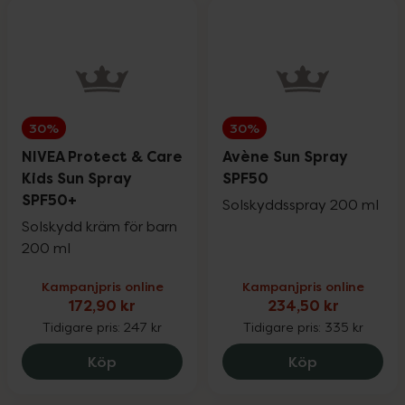
30%
30%
NIVEA Protect & Care
Avène Sun Spray
Kids Sun Spray
SPF50
SPF50+
Solskyddsspray 200 ml
Solskydd kräm för barn
200 ml
Kampanjpris online
Kampanjpris online
172,90 kr
234,50 kr
Tidigare pris:
247 kr
Tidigare pris:
335 kr
NIVEA Protect & Care Kids Sun Spray SP
Avène Sun S
Köp
Köp