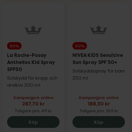
30%
30%
La Roche-Posay
NIVEA KIDS Sensitive
Anthelios Kid Spray
Sun Spray SPF 50+
SPF50
Solskyddsspray för barn
Solskydd för kropp och
250 ml
ansikte 200 ml
Kampanjpris online
Kampanjpris online
287,70 kr
188,30 kr
Tidigare pris:
411 kr
Tidigare pris:
269 kr
La Roche-Posay Anthelios Kid Spray SPF
NIVEA KIDS S
Köp
Köp