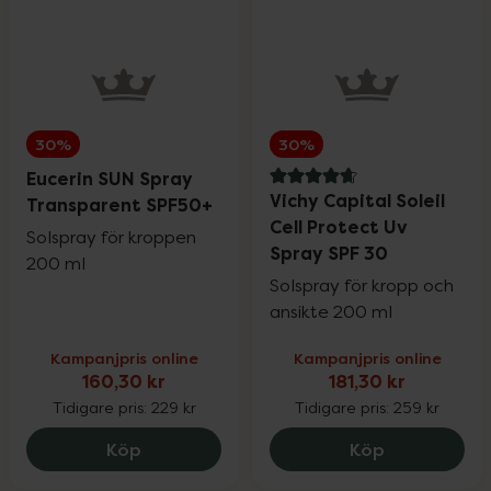
30%
30%
Eucerin SUN Spray
4.7 av 5 i omdöme
Vichy Capital Soleil
Transparent SPF50+
Cell Protect Uv
Solspray för kroppen
Spray SPF 30
200 ml
Solspray för kropp och
ansikte 200 ml
Kampanjpris online
Kampanjpris online
160,30 kr
181,30 kr
Tidigare pris:
229 kr
Tidigare pris:
259 kr
Eucerin SUN Spray Transparent SPF50+, 
Vichy Capita
Köp
Köp