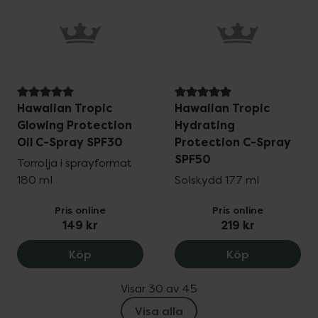
5 av 5 i omdöme
5 av 5 i omdöme
Hawaiian Tropic
Hawaiian Tropic
Glowing Protection
Hydrating
Oil C-Spray SPF30
Protection C-Spray
SPF50
Torrolja i sprayformat
180 ml
Solskydd 177 ml
Pris online
Pris online
149 kr
219 kr
Hawaiian Tropic Glowing Protection Oil
Hawaiian Tr
Köp
Köp
Visar 30 av 45
Visa alla