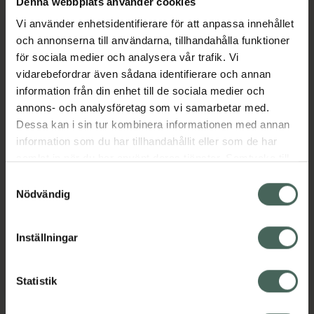
Denna webbplats använder cookies
Vi använder enhetsidentifierare för att anpassa innehållet
och annonserna till användarna, tillhandahålla funktioner
för sociala medier och analysera vår trafik. Vi
vidarebefordrar även sådana identifierare och annan
information från din enhet till de sociala medier och
annons- och analysföretag som vi samarbetar med.
30%
Dessa kan i sin tur kombinera informationen med annan
4.7 av 5 i omdöme
4.8 av 5 i omdöme
information som du har tillhandahållit eller som de har
NIVEA SUN Sensi
Piz Buin Tan Oil Spray
samlat in när du har använt deras tjänster. Samtycke till
Spray SPF30
SPF 15
cookies är frivilligt och du kan när som helst ändra eller
Samtyckesval
Solskydd spray 200 ml
Sololja, 150 ml
återkalla ditt samtycke via webbplatsens
Nödvändig
cookieinställningar. Ett återkallat samtycke påverkar inte
Kampanjpris online
lagligheten av behandling som skett innan återkallelsen.
122,50 kr
Pris online
Inställningar
175 kr
Tidigare pris:
175 kr
NIVEA SUN Sensi Spray SPF30, 122.5 kr.
Piz Buin Tan 
Köp
Köp
Statistik