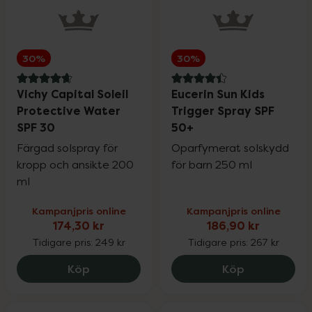
30%
30%
4.7 av 5 i omdöme
4.4 av 5 i omdöme
Vichy Capital Soleil
Eucerin Sun Kids
Protective Water
Trigger Spray SPF
SPF 30
50+
Färgad solspray för
Oparfymerat solskydd
kropp och ansikte 200
för barn 250 ml
ml
Kampanjpris online
Kampanjpris online
174,30 kr
186,90 kr
Tidigare pris:
249 kr
Tidigare pris:
267 kr
Vichy Capital Soleil Protective Water SP
Eucerin Sun 
Köp
Köp