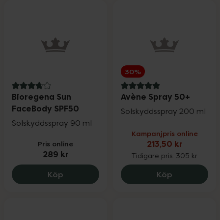
30%
3.8 av 5 i omdöme
5 av 5 i omdöme
Bioregena Sun
Avène Spray 50+
FaceBody SPF50
Solskyddsspray 200 ml
Solskyddsspray 90 ml
Kampanjpris online
Pris online
213,50 kr
289 kr
Tidigare pris:
305 kr
Bioregena Sun FaceBody SPF50, 289 kr
Avène Spray 
Köp
Köp