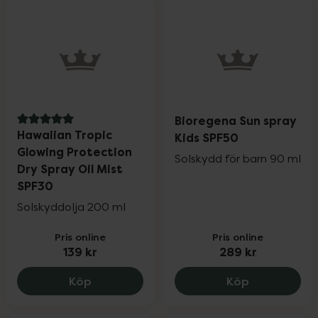
Bioregena Sun spray
5 av 5 i omdöme
Hawaiian Tropic
Kids SPF50
Glowing Protection
Solskydd för barn 90 ml
Dry Spray Oil Mist
SPF30
Solskyddolja 200 ml
Pris online
Pris online
139 kr
289 kr
Hawaiian Tropic Glowing Protection Dry 
Bioregena S
Köp
Köp