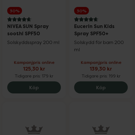
30%
30%
4.9 av 5 i omdöme
4.7 av 5 i omdöme
NIVEA SUN Spray
Eucerin Sun Kids
soothi SPF50
Spray SPF50+
Solskyddsspray 200 ml
Solskydd för barn 200
ml
Kampanjpris online
Kampanjpris online
125,30 kr
139,30 kr
Tidigare pris:
179 kr
Tidigare pris:
199 kr
NIVEA SUN Spray soothi SPF50, 125.3 kr.
Eucerin Sun 
Köp
Köp