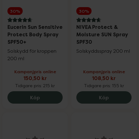
30%
30%
4.8 av 5 i omdöme
4.8 av 5 i omdöme
Eucerin Sun Sensitive
NIVEA Protect &
Protect Body Spray
Moisture SUN Spray
SPF50+
SPF30
Solskydd för kroppen
Solskyddsspray 200 ml
200 ml
Kampanjpris online
Kampanjpris online
150,50 kr
108,50 kr
Tidigare pris:
215 kr
Tidigare pris:
155 kr
Eucerin Sun Sensitive Protect Body Spra
NIVEA Prote
Köp
Köp