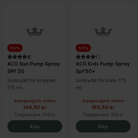
30%
30%
4.5 av 5 i omdöme
4.2 av 5 i omdöme
ACO Sun Pump Spray
ACO Kids Pump Spray
SPF 30
Spf 50+
Solskydd för kroppen
Solskydd för barn, 175
175 ml
ml
Kampanjpris online
Kampanjpris online
146,30 kr
160,30 kr
Tidigare pris:
209 kr
Tidigare pris:
229 kr
ACO Sun Pump Spray SPF 30, 146.3 kr.
ACO Kids Pu
Köp
Köp