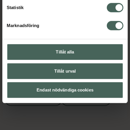
Statistik
Kategorier:
Mun och tänder
Tandborstar
Marknadsföring
Omdömen
Visa
Tillåt alla
Kontaktinfo tillverkare
Visa
Tillåt urval
Upptäck flera produkter inom
Endast nödvändiga cookies
Mun och tänder
Tandborstar