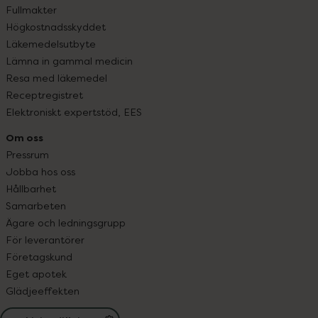
Fullmakter
Högkostnadsskyddet
Läkemedelsutbyte
Lämna in gammal medicin
Resa med läkemedel
Receptregistret
Elektroniskt expertstöd, EES
Om oss
Pressrum
Jobba hos oss
Hållbarhet
Samarbeten
Ägare och ledningsgrupp
För leverantörer
Företagskund
Eget apotek
Glädjeeffekten