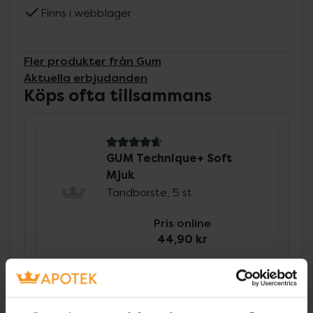
Finns i webblager
Fler produkter från Gum
Aktuella erbjudanden
Köps ofta tillsammans
4.8 av 5 i omdöme
GUM Technique+ Soft
Mjuk
Tandborste, 5 st
Pris online
44,90 kr
4.7 av 5 i omdöme
GUM Technique PRO Soft
Mjuk