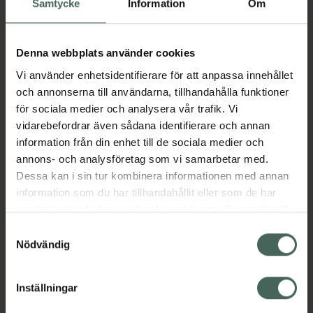
Samtycke
Information
Om
Tandborste, 4 st
Pris online
Denna webbplats använder cookies
52 kr
Vi använder enhetsidentifierare för att anpassa innehållet
Köp båda för
:
96,90 kr
och annonserna till användarna, tillhandahålla funktioner
för sociala medier och analysera vår trafik. Vi
Köp båda
vidarebefordrar även sådana identifierare och annan
information från din enhet till de sociala medier och
annons- och analysföretag som vi samarbetar med.
Beskrivning
Dölj
Dessa kan i sin tur kombinera informationen med annan
information som du har tillhandahållit eller som de har
samlat in när du har använt deras tjänster. Samtycke till
Mjuk - Designad för avancerad tandborstning.
cookies är frivilligt och du kan när som helst ändra eller
Med quad-grip som ger den optimala 45-
Samtyckesval
återkalla ditt samtycke via webbplatsens
Nödvändig
gradiga vinkeln mot tandköttskanten.
cookieinställningar. Ett återkallat samtycke påverkar inte
Kupolklippt i flera nivåer för optimal rengöring.
lagligheten av behandling som skett innan återkallelsen.
Jämförpris
11,98 kr
/
st
Inställningar
EAN:
07630019902120