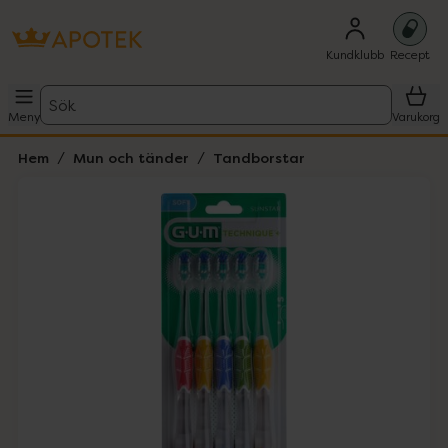
Kundklubb
Recept
Sök
Meny
Varukorg
Hem
Mun och tänder
Tandborstar
Hoppa över Lista
Lista: . Innehåller 1 objekt.