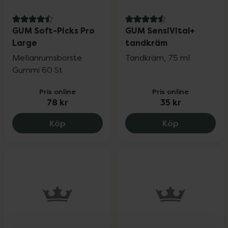
4.5 av 5 i omdöme
4.6 av 5 i omdöme
GUM Soft-Picks Pro
GUM SensiVital+
Large
tandkräm
Mellanrumsborste
Tandkräm, 75 ml
Gummi 60 St
Pris online
Pris online
78 kr
35 kr
GUM Soft-Picks Pro Large, 78 kr.
GUM SensiVi
Köp
Köp