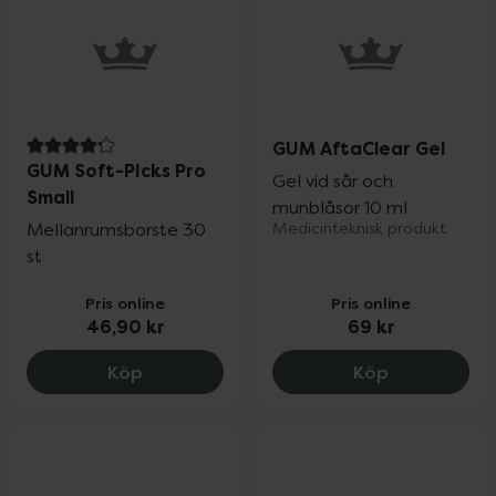
GUM AftaClear Gel
4.2 av 5 i omdöme
GUM Soft-Picks Pro
Gel vid sår och
Small
munblåsor 10 ml
Mellanrumsborste 30
Medicinteknisk produkt
st
Pris online
Pris online
46,90 kr
69 kr
GUM Soft-Picks Pro Small, 46.9 kr.
GUM AftaCle
Köp
Köp