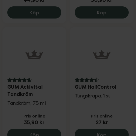
44,90 kr
30,90 kr
GUM Technique+ Soft Mjuk, 44.9 kr.
Gum Easy Coo
Köp
Köp
4.7 av 5 i omdöme
4.5 av 5 i omdöme
GUM Activital
GUM HaliControl
Tandkräm
Tungskrapa. 1 st
Tandkräm, 75 ml
Pris online
Pris online
35,90 kr
27 kr
GUM Activital Tandkräm, 35.9 kr.
GUM HaliCont
Köp
Köp