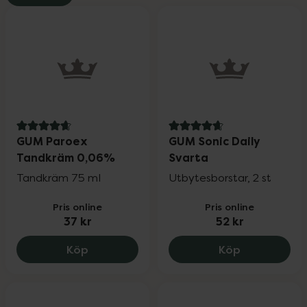
4.7 av 5 i omdöme
4.8 av 5 i omdöme
GUM Paroex
GUM Sonic Daily
Tandkräm 0,06%
Svarta
Tandkräm 75 ml
Utbytesborstar, 2 st
Pris online
Pris online
37 kr
52 kr
GUM Paroex Tandkräm 0,06%, 37 kr.
GUM Sonic Da
Köp
Köp