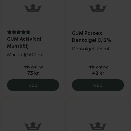
GUM Paroex
4.8 av 5 i omdöme
GUM Activital
Dentalgel 0,12%
Munskölj
Dentalgel, 75 ml
Munskölj 500 ml
Pris online
Pris online
73 kr
42 kr
GUM Activital Munskölj, 73 kr.
GUM Paroex 
Köp
Köp