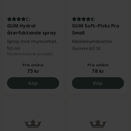
4.3 av 5 i omdöme
4.5 av 5 i omdöme
GUM Hydral
GUM Soft-Picks Pro
återfuktande spray
Small
Spray mot muntorrhet,
Mellanrumsborste
50 ml
Gummi 60 St
Medicinteknisk produkt
Pris online
Pris online
73 kr
78 kr
GUM Hydral återfuktande spray, 73 kr.
GUM Soft-Pic
Köp
Köp