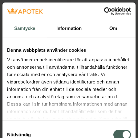
4.6 av 5 i omdöme
4.7 av 5 i omdöme
GUM Sonic Daily
GUM Technique PRO
Svart
Soft Mjuk
Batteridriven
Tandborste, 4 st
Samtycke
Information
Om
tandborste, 1 st
Pris online
Pris online
Denna webbplats använder cookies
106 kr
52 kr
Vi använder enhetsidentifierare för att anpassa innehållet
GUM Sonic Daily Svart, 106 kr.
GUM Techniq
och annonserna till användarna, tillhandahålla funktioner
Köp
Köp
för sociala medier och analysera vår trafik. Vi
vidarebefordrar även sådana identifierare och annan
information från din enhet till de sociala medier och
annons- och analysföretag som vi samarbetar med.
Dessa kan i sin tur kombinera informationen med annan
information som du har tillhandahållit eller som de har
samlat in när du har använt deras tjänster. Samtycke till
cookies är frivilligt och du kan när som helst ändra eller
Samtyckesval
återkalla ditt samtycke via webbplatsens
Nödvändig