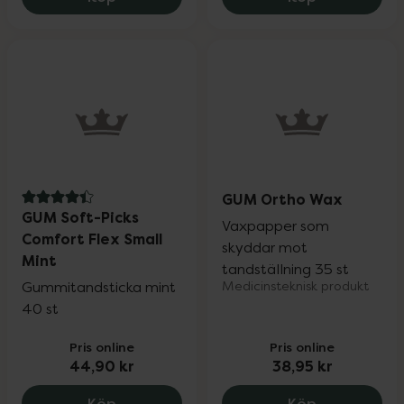
GUM Ortho Wax
4.4 av 5 i omdöme
GUM Soft-Picks
Vaxpapper som
Comfort Flex Small
skyddar mot
Mint
tandställning 35 st
Gummitandsticka mint
Medicinsteknisk produkt
40 st
Pris online
Pris online
44,90 kr
38,95 kr
GUM Soft-Picks Comfort Flex Small Mint
GUM Ortho W
Köp
Köp