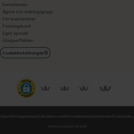
Samarbeten
Ägare och ledningsgrupp
För leverantörer
Företagskund
Eget apotek
Glädjeeffekten
Cookieinställningar
Köpvillkor
Integritetspolicy
Klubbens medlemsvillkor
Dataskyddsombud
Cookiepolicy
© Kronans Apotek AB
2026