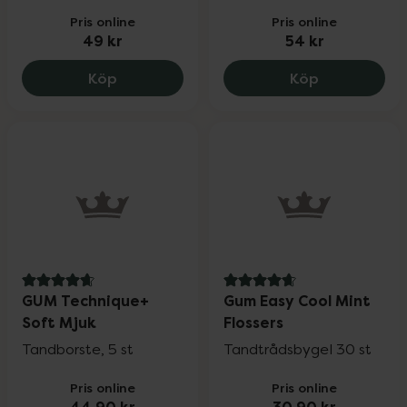
Pris online
Pris online
49 kr
54 kr
GUM Pro Sensitive, 49 kr.
GUM Paroex 
Köp
Köp
4.8 av 5 i omdöme
4.7 av 5 i omdöme
GUM Technique+
Gum Easy Cool Mint
Soft Mjuk
Flossers
Tandborste, 5 st
Tandtrådsbygel 30 st
Pris online
Pris online