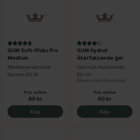
4.7 av 5 i omdöme
4.3 av 5 i omdöme
GUM Soft-Picks Pro
GUM Hydral
Medium
återfuktande gel
Mellanrumsborste
Gel mot muntorrhet,
Gummi 60 St
50 ml
Medicinteknisk produkt
Pris online
Pris online
80 kr
60 kr
GUM Soft-Picks Pro Medium, 80 kr.
GUM Hydral 
Köp
Köp