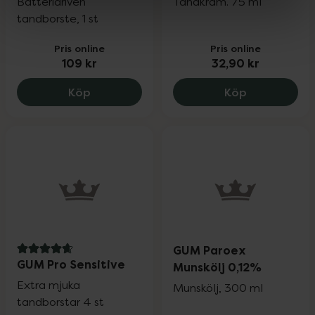
Batteridriven
Tandkräm. 75 ml
tandborste, 1 st
Pris online
Pris online
109 kr
32,90 kr
GUM Sonic Daily Vit, 109 kr.
GUM BIO, 32.
Köp
Köp
GUM Paroex
4.7 av 5 i omdöme
GUM Pro Sensitive
Munskölj 0,12%
Extra mjuka
Munskölj, 300 ml
tandborstar 4 st