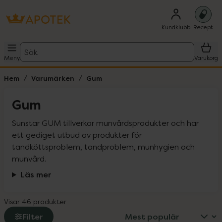
Kundklubb
Recept
Sök
Meny
Varukorg
Hem
Varumärken
Gum
Gum
Sunstar GUM tillverkar munvårdsprodukter och har 
ett gediget utbud av produkter för 
tandköttsproblem, tandproblem, munhygien och 
munvård.
Läs mer
Visar 46 produkter
Filter