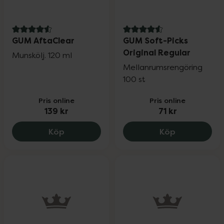
4.6 av 5 i omdöme
4.6 av 5 i omdöme
GUM AftaClear
GUM Soft-Picks
Original Regular
Munskölj. 120 ml
Mellanrumsrengöring
100 st
Pris online
Pris online
139 kr
71 kr
GUM AftaClear, 139 kr.
GUM Soft-Pic
Köp
Köp