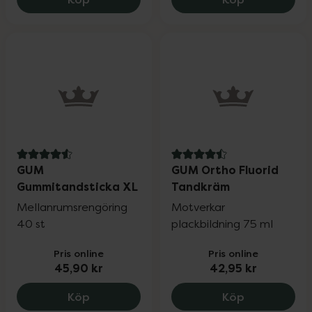
4.6 av 5 i omdöme
4.5 av 5 i omdöme
GUM
GUM Ortho Fluorid
Gummitandsticka XL
Tandkräm
Mellanrumsrengöring
Motverkar
40 st
plackbildning 75 ml
Pris online
Pris online
45,90 kr
42,95 kr
GUM Gummitandsticka XL, 45.9 kr.
GUM Ortho F
Köp
Köp