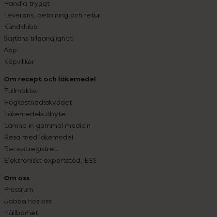
Handla tryggt
Leverans, betalning och retur
Kundklubb
Sajtens tillgänglighet
App
Köpvillkor
Om recept och läkemedel
Fullmakter
Högkostnadsskyddet
Läkemedelsutbyte
Lämna in gammal medicin
Resa med läkemedel
Receptregistret
Elektroniskt expertstöd, EES
Om oss
Pressrum
Jobba hos oss
Hållbarhet