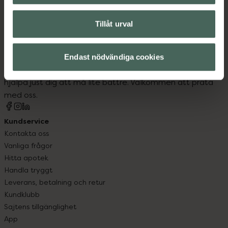
Tillåt urval
Kronans Apotek finns här för dig. Du hittar oss från Skåne i
syd till Lappland i norr, och online i mobilen och på
Endast nödvändiga cookies
datorn. Oavsett vem du är så är det vårt uppdrag att
hjälpa just dig att må lite bättre. Välkommen att prata
med oss.
Kundservice
Kontakta oss
Vanliga frågor
Hitta apotek
Handla tryggt
Leverans, betalning och retur
Kundklubb
Sajtens tillgänglighet
App