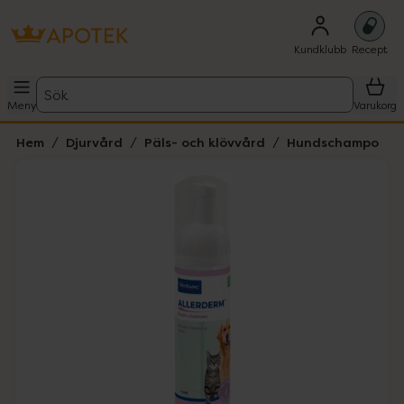
Kundklubb
Recept
Sök
Meny
Varukorg
Hem
Djurvård
Päls- och klövvård
Hundschampo
Hoppa över Lista
Lista: . Innehåller 1 objekt.