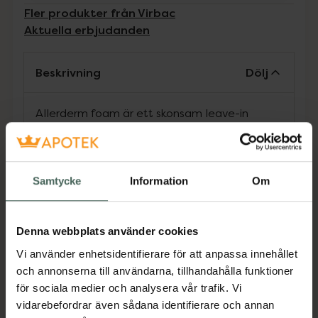
Fler produkter från Virbac
Aktuella erbjudanden
Beskrivning
Dölj
Allerderm foam är ett skonsam leave-in
torrschampo i skumform. Det avlägsnar
orenheter från huden och neutraliserar dålig
lukt. För kompletterande rengöring av pälsen
och som ett snabbt, enkelt alternativ för att
Samtycke
Information
Om
tvätta eller för punkttvätt vid snabb och
riktad insats omkring problemområden, såsom
tassar och hudveck.
Denna webbplats använder cookies
Vi använder enhetsidentifierare för att anpassa innehållet
Jämförpris
1,35 kr
/
ml
och annonserna till användarna, tillhandahålla funktioner
EAN:
03597133092271
för sociala medier och analysera vår trafik. Vi
Kategorier:
vidarebefordrar även sådana identifierare och annan