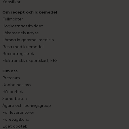
Köpvillkor
Om recept och läkemedel
Fullmakter
Högkostnadsskyddet
Läkemedelsutbyte
Lämna in gammal medicin
Resa med läkemedel
Receptregistret
Elektroniskt expertstöd, EES
Om oss
Pressrum
Jobba hos oss
Hållbarhet
Samarbeten
Ägare och ledningsgrupp
För leverantörer
Företagskund
Eget apotek