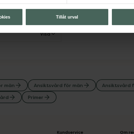
Visa
okies
Tillåt urval
Visa
ör män
Ansiktsvård för män
Ansiktsvård 
vård
Primer
Kundservice
Om re