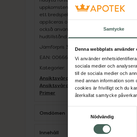
uppkomsten av fina linjer och rynkor och 
ett bredspektrigt UVA/UVB-skydd. SkinPe
appliceras över mjukgörande creme - före
också användas utan efterföljande makeup
Samtycke
hudtillstånd.
Jämförpris
34045,45 kr
/
l
Denna webbplats använder 
EAN:
00666151060951
Vi använder enhetsidentifierar
sociala medier och analysera 
Kategorier:
till de sociala medier och a
Ansiktsvård för män
Ansiktsvård för m
med annan information som du 
Ansiktsvård för män
Hudvård
Makeup
M
cookies är frivilligt och du k
Primer
återkallat samtycke påverkar 
Samtyckesval
Omdömen
Nödvändig
Innehåll