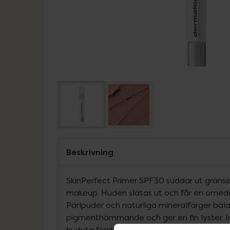
Beskrivning
SkinPerfect Primer SPF30 suddar ut gräns
makeup. Huden slätas ut och får en omed
Pärlpuder och naturliga mineralfärger bal
pigmenthämmande och ger en fin lyster. I
hudyta förstärks. Den avancerade ingredi