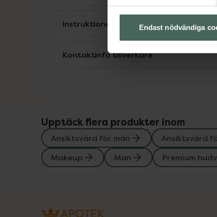
Instruktioner
Endast nödvändiga co
Kontaktinfo tillverkare
Upptäck flera produkter inom
Ansiktsvård för män
Ansiktsvård f
Makeup
Man
Premium hud