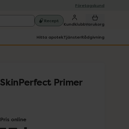
Företagskund
Recept
Kundklubb
Varukorg
Hitta apotek
Tjänster
Rådgivning
SkinPerfect Primer
Pris online