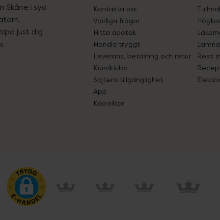
ån Skåne i syd
Kontakta oss
Fullma
atorn.
Vanliga frågor
Högkos
lpa just dig
Hitta apotek
Läkem
s.
Handla tryggt
Lämna 
Leverans, betalning och retur
Resa 
Kundklubb
Recept
Sajtens tillgänglighet
Elektr
App
Köpvillkor