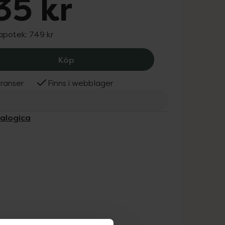
35 kr
 apotek:
749 kr
Dermalogica SkinPerfect Primer, 735 
Köp
ranser
Finns i webblager
malogica