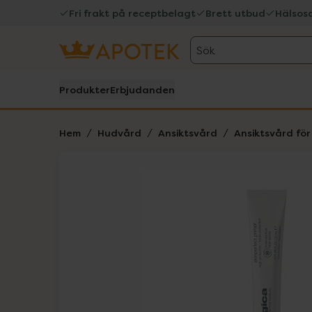
Fri frakt på receptbelagt
Brett utbud
Hälsos
Sök
Produkter
Erbjudanden
Hem
Hudvård
Ansiktsvård
Ansiktsvård fö
Hoppa över Lista
Lista: . Innehåller 2 objekt.