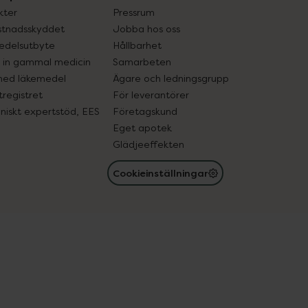
kter
Pressrum
tnadsskyddet
Jobba hos oss
edelsutbyte
Hållbarhet
in gammal medicin
Samarbeten
med läkemedel
Ägare och ledningsgrupp
registret
För leverantörer
oniskt expertstöd, EES
Företagskund
Eget apotek
Glädjeeffekten
Cookieinställningar