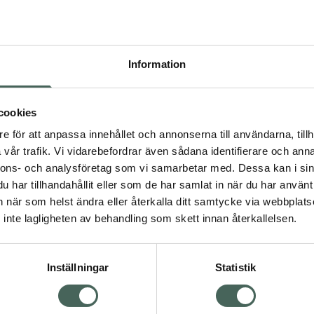
ett modernt solskydd ger
rfect Primer SPF30
 foundation. Den kan
Information
. Alla hudtyper och
cookies
e för att anpassa innehållet och annonserna till användarna, tillh
vår trafik. Vi vidarebefordrar även sådana identifierare och anna
nnons- och analysföretag som vi samarbetar med. Dessa kan i sin
än
Ansiktsvård för män
har tillhandahållit eller som de har samlat in när du har använt 
an
Premium hudvård
an när som helst ändra eller återkalla ditt samtycke via webbplats
inte lagligheten av behandling som skett innan återkallelsen.
Visa
Inställningar
Statistik
Visa