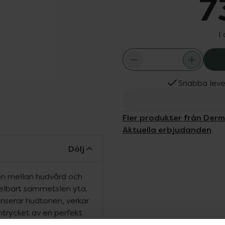
7
I
Snabba leve
Fler produkter från Der
Aktuella erbjudanden
Dölj
en mellan hudvård och
elbart sammetslen yta.
anserar hudtonen, verkar
ntrycket av en perfekt
ensteknologin motverkar