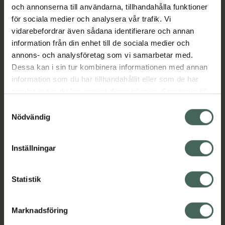
Jämförpris
119 kr
/
st
och annonserna till användarna, tillhandahålla funktioner
för sociala medier och analysera vår trafik. Vi
EAN:
07391715090176
vidarebefordrar även sådana identifierare och annan
Kategorier:
information från din enhet till de sociala medier och
Fransfärg och ögonbrynsfärg
Makeup
annons- och analysföretag som vi samarbetar med.
Makeup för ögon
Ögonbryn
Dessa kan i sin tur kombinera informationen med annan
information som du har tillhandahållit eller som de har
samlat in när du har använt deras tjänster. Samtycke till
Omdömen
Visa
cookies är frivilligt och du kan när som helst ändra eller
Samtyckesval
återkalla ditt samtycke via webbplatsens
Nödvändig
cookieinställningar. Ett återkallat samtycke påverkar inte
Innehåll
Visa
lagligheten av behandling som skett innan återkallelsen.
Inställningar
Instruktioner
Visa
Statistik
Marknadsföring
Upptäck flera produkter inom