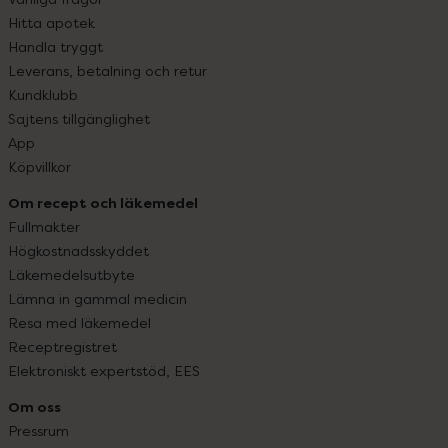
Hitta apotek
Handla tryggt
Leverans, betalning och retur
Kundklubb
Sajtens tillgänglighet
App
Köpvillkor
Om recept och läkemedel
Fullmakter
Högkostnadsskyddet
Läkemedelsutbyte
Lämna in gammal medicin
Resa med läkemedel
Receptregistret
Elektroniskt expertstöd, EES
Om oss
Pressrum