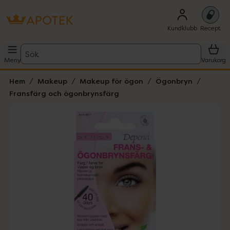
Kundklubb
Recept
Sök
Meny
Varukorg
Hem
Makeup
Makeup för ögon
Ögonbryn
Fransfärg och ögonbrynsfärg
Hoppa över Lista
Lista: . Innehåller 2 objekt.