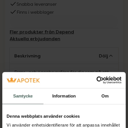
Snabba leveranser
Finns i webblager
Fler produkter från Depend
Aktuella erbjudanden
Beskrivning
Dölj
Frans- och ögonbrynsfärg för dig som på ett
snabbt och säkert sätt vill färga dina fransar
och bryn. Resultatet håller i upp till 4 veckor
och ger dig perfekta fransar och bryn redan
Samtycke
Information
Om
när du vaknar på morgonen, när du tränar,
badar eller solar. Finns i färgerna svart,
brunsvart, mörkbrun och brun. En förpackning
Denna webbplats använder cookies
räcker till 5-7 behandlingar.
Vi använder enhetsidentifierare för att anpassa innehållet