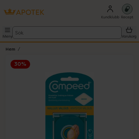
Kundklubb
Recept
Sök
Meny
Varukorg
Hem
30%
Hoppa över Lista
Lista: . Innehåller 2 objekt.