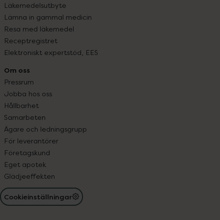
Läkemedelsutbyte
Lämna in gammal medicin
Resa med läkemedel
Receptregistret
Elektroniskt expertstöd, EES
Om oss
Pressrum
Jobba hos oss
Hållbarhet
Samarbeten
Ägare och ledningsgrupp
För leverantörer
Företagskund
Eget apotek
Glädjeeffekten
Cookieinställningar