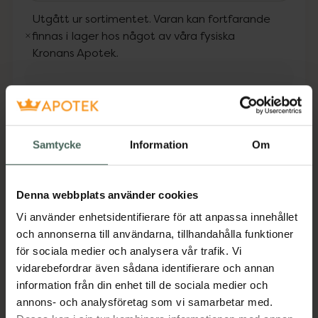
Utgått ur sortimentet. Varan kan fortfarande
finnas i lager hos något av våra fysiska
Kronans Apotek.
Fler produkter från Utgått
Aktuella erbjudanden
Samtycke
Information
Om
Beskrivning
Dölj
Denna webbplats använder cookies
Medicinteknisk produkt.
Vi använder enhetsidentifierare för att anpassa innehållet
Tillverkaren garanterar genom
och annonserna till användarna, tillhandahålla funktioner
CE-märkning att produkten är
för sociala medier och analysera vår trafik. Vi
säker att använda och uppfyller
vidarebefordrar även sådana identifierare och annan
gällande krav.
information från din enhet till de sociala medier och
annons- och analysföretag som vi samarbetar med.
Compeed® Hallux Valgus ger en omedelbar