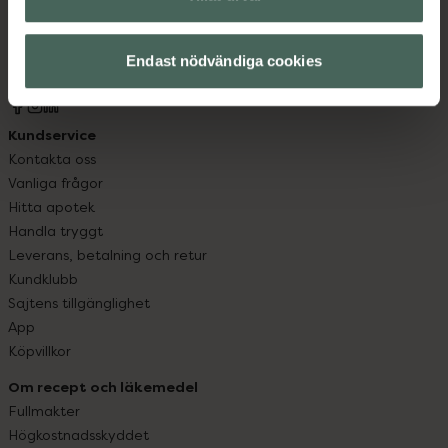
syd till Lappland i norr, och online i mobilen och på
datorn. Oavsett vem du är så är det vårt uppdrag att
hjälpa just dig att må lite bättre. Välkommen att prata
Endast nödvändiga cookies
med oss.
Kundservice
Kontakta oss
Vanliga frågor
Hitta apotek
Handla tryggt
Leverans, betalning och retur
Kundklubb
Sajtens tillgänglighet
App
Köpvillkor
Om recept och läkemedel
Fullmakter
Högkostnadsskyddet