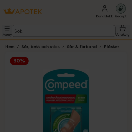
Kundklubb
Recept
Sök
Meny
Varukorg
Hem
Sår, bett och stick
Sår & förband
Plåster
30%
Hoppa över Lista
Lista: . Innehåller 1 objekt.