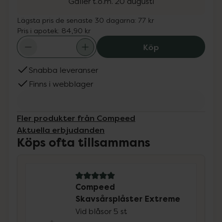
Gäller t.o.m. 20 augusti
Lägsta pris de senaste 30 dagarna:
77 kr
Pris i apotek:
84,90 kr
Compeed Skavså
Köp
Snabba leveranser
Finns i webblager
Fler produkter från Compeed
Aktuella erbjudanden
Köps ofta tillsammans
5 av 5 i omdöme
Compeed
Skavsårsplåster Extreme
Vid blåsor 5 st