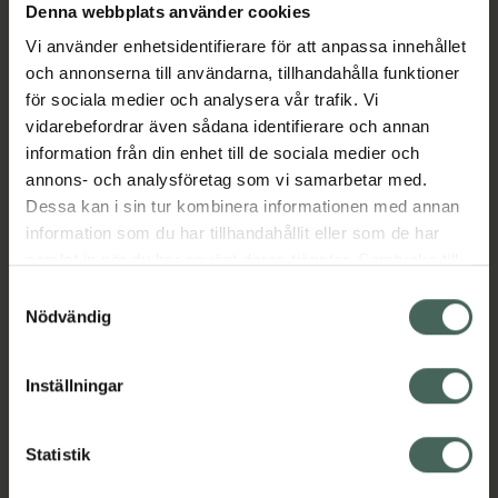
Denna webbplats använder cookies
Vi använder enhetsidentifierare för att anpassa innehållet
Beskrivning
Dölj
och annonserna till användarna, tillhandahålla funktioner
för sociala medier och analysera vår trafik. Vi
vidarebefordrar även sådana identifierare och annan
Medicinteknisk produkt.
information från din enhet till de sociala medier och
Tillverkaren garanterar genom
annons- och analysföretag som vi samarbetar med.
CE-märkning att produkten är
Dessa kan i sin tur kombinera informationen med annan
säker att använda och uppfyller
information som du har tillhandahållit eller som de har
gällande krav.
samlat in när du har använt deras tjänster. Samtycke till
cookies är frivilligt och du kan när som helst ändra eller
Samtyckesval
COMPEED® Skavsårsplåster Extrem är
återkalla ditt samtycke via webbplatsens
Nödvändig
utformat för mycket smärtsamma blåsor.
cookieinställningar. Ett återkallat samtycke påverkar inte
Plåstret ger omedelbar smärtlindring och
lagligheten av behandling som skett innan återkallelsen.
20% extra tryckavlastning jämfört med
Inställningar
Compeed® Skavsårsplåster Medium.
Compeed® plåster är ett formpassande,
Statistik
vattentät och andningsbart plåster som
fungerar som ett extra lager hud för att