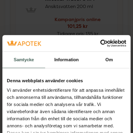
Ansiktsvatten 200 ml
Kampanjpris online
101,25 kr
Tidigare pris:
135 kr
Köp båda för
:
216,25 kr
Köp båda
Samtycke
Information
Om
Beskrivning
Dölj
Denna webbplats använder cookies
Vi använder enhetsidentifierare för att anpassa innehållet
och annonserna till användarna, tillhandahålla funktioner
BLEPHASOL DUO är en ny, mycket mild
för sociala medier och analysera vår trafik. Vi
sminkborttagning för dig som har torra ögon,
vidarebefordrar även sådana identifierare och annan
känsliga ögonlock eller använder
information från din enhet till de sociala medier och
kontaktlinser. Vanlig sminkborttagning är ofta
annons- och analysföretag som vi samarbetar med.
för aggressiv för den tunna huden runt ögat
Dessa kan i sin tur kombinera informationen med annan