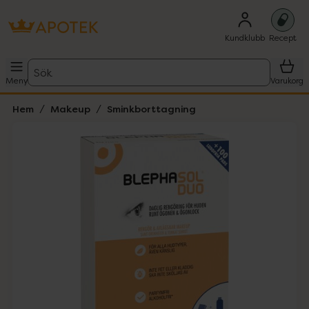
Kundklubb
Recept
Sök
Meny
Varukorg
Hem
Makeup
Sminkborttagning
Hoppa över Lista
Lista: . Innehåller 1 objekt.