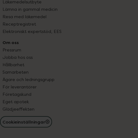
Läkemedelsutbyte
Lämna in gammal medicin
Resa med läkemedel
Receptregistret
Elektroniskt expertstöd, EES
Om oss
Pressrum
Jobba hos oss
Hållbarhet
Samarbeten
Ägare och ledningsgrupp
För leverantörer
Företagskund
Eget apotek
Glädjeeffekten
Cookieinställningar