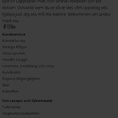
syd till Lappland i norr, och online i mobilen och på
datorn. Oavsett vem du är så är det vårt uppdrag att
hjälpa just dig att må lite bättre. Välkommen att prata
med oss.
Kundservice
Kontakta oss
Vanliga frågor
Hitta apotek
Handla tryggt
Leverans, betalning och retur
Kundklubb
Sajtens tillgänglighet
App
Köpvillkor
Om recept och läkemedel
Fullmakter
Högkostnadsskyddet