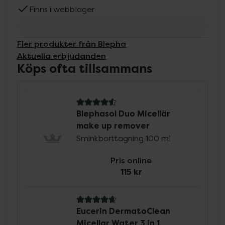
Finns i webblager
Fler produkter från Blepha
Aktuella erbjudanden
Köps ofta tillsammans
4.6 av 5 i omdöme
Blephasol Duo Micellär
make up remover
Sminkborttagning 100 ml
Pris online
115 kr
4.7 av 5 i omdöme
Eucerin DermatoClean
Micellar Water 3 in 1