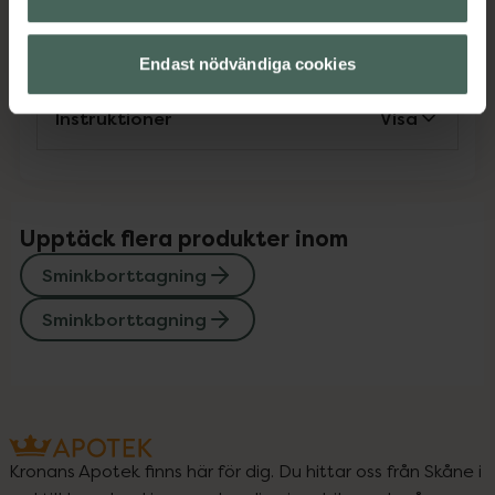
Innehåll
Visa
Endast nödvändiga cookies
Instruktioner
Visa
Upptäck flera produkter inom
Sminkborttagning
Sminkborttagning
Kronans Apotek finns här för dig. Du hittar oss från Skåne i