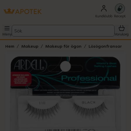
Kundklubb
Recept
Sök
Meny
Varukorg
Hem
Makeup
Makeup för ögon
Lösögonfransar
Hoppa över Lista
Lista: . Innehåller 1 objekt.