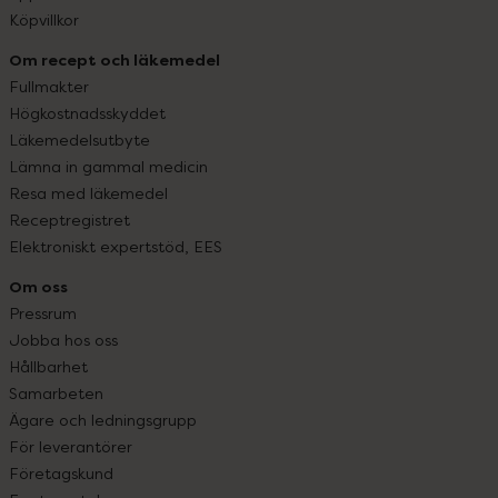
Köpvillkor
Om recept och läkemedel
Fullmakter
Högkostnadsskyddet
Läkemedelsutbyte
Lämna in gammal medicin
Resa med läkemedel
Receptregistret
Elektroniskt expertstöd, EES
Om oss
Pressrum
Jobba hos oss
Hållbarhet
Samarbeten
Ägare och ledningsgrupp
För leverantörer
Företagskund