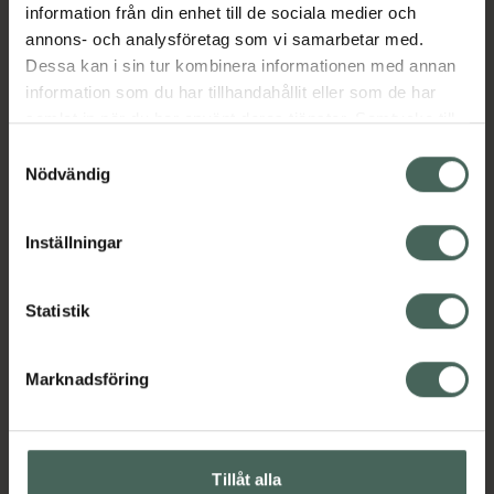
information från din enhet till de sociala medier och
Omdömen
Visa
annons- och analysföretag som vi samarbetar med.
Dessa kan i sin tur kombinera informationen med annan
information som du har tillhandahållit eller som de har
Innehåll
Visa
samlat in när du har använt deras tjänster. Samtycke till
cookies är frivilligt och du kan när som helst ändra eller
Samtyckesval
återkalla ditt samtycke via webbplatsens
Instruktioner
Visa
Nödvändig
cookieinställningar. Ett återkallat samtycke påverkar inte
lagligheten av behandling som skett innan återkallelsen.
Inställningar
Kontaktinfo tillverkare
Visa
Statistik
Upptäck flera produkter inom
Marknadsföring
Lösögonfransar
Makeup
Makeup för ögon
Tillåt alla