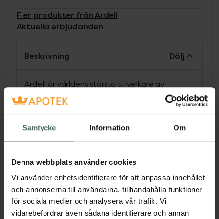
Fler produkter från Ardell
Aktuella erbjudanden
Beskrivning
Dölj
Ardell är världens största tillverkare av
lösögonfransar och erbjuder ett fantastiskt
utbud av lösögonfransar med hög kvalité.
Fransarna görs för hand och av äkta hår, för en
Samtycke
Information
Om
professionell och naturlig känsla.
Jämförpris
79,90 kr
/
st
Denna webbplats använder cookies
EAN:
00074764610102
Vi använder enhetsidentifierare för att anpassa innehållet
Kategorier:
och annonserna till användarna, tillhandahålla funktioner
Lösögonfransar
Makeup
Makeup för ögon
för sociala medier och analysera vår trafik. Vi
vidarebefordrar även sådana identifierare och annan