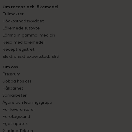
Om recept och läkemedel
Fullmakter
Högkostnadsskyddet
Läkemedelsutbyte
Lämna in gammal medicin
Resa med läkemedel
Receptregistret
Elektroniskt expertstöd, EES
Om oss
Pressrum
Jobba hos oss
Hållbarhet
Samarbeten
Ägare och ledningsgrupp
För leverantörer
Företagskund
Eget apotek
Glädjeeffekten