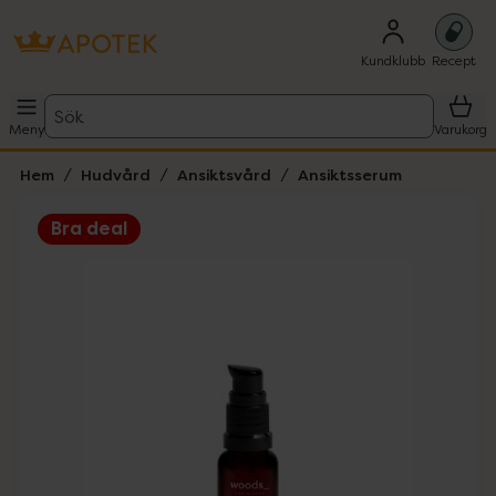
Kundklubb
Recept
Sök
Meny
Varukorg
Hem
Hudvård
Ansiktsvård
Ansiktsserum
Bra deal
Hoppa över Lista
Lista: . Innehåller 1 objekt.