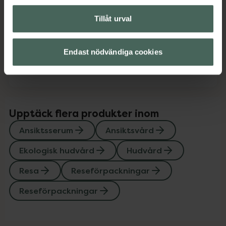
Tillåt urval
Innehåll
Visa
Endast nödvändiga cookies
Instruktioner
Visa
Upptäck flera produkter inom
Ansiktsserum
Ansiktsvård
Ekologisk hudvård
Hudvård
Resa
Reseförpackningar
Reseförpackningar