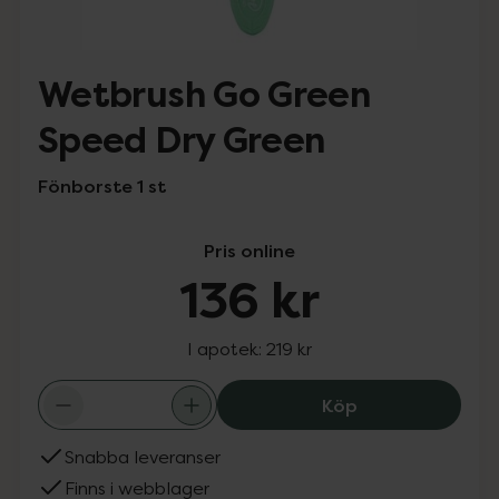
Wetbrush Go Green
Speed Dry Green
Fönborste 1 st
Pris online
136 kr
I apotek:
219 kr
Wetbrush Go Gre
Köp
Snabba leveranser
Finns i webblager