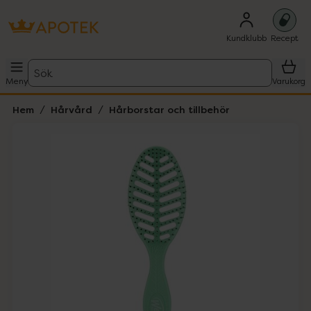
Kundklubb
Recept
Sök
Meny
Varukorg
Hem
Hårvård
Hårborstar och tillbehör
Hoppa över Lista
Lista: . Innehåller 1 objekt.