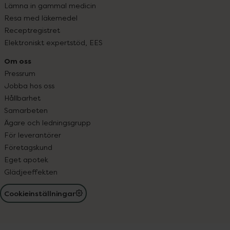
Lämna in gammal medicin
Resa med läkemedel
Receptregistret
Elektroniskt expertstöd, EES
Om oss
Pressrum
Jobba hos oss
Hållbarhet
Samarbeten
Ägare och ledningsgrupp
För leverantörer
Företagskund
Eget apotek
Glädjeeffekten
Cookieinställningar