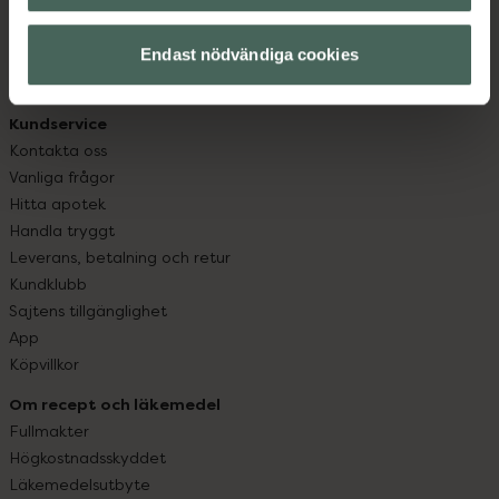
datorn. Oavsett vem du är så är det vårt uppdrag att
hjälpa just dig att må lite bättre. Välkommen att prata
Endast nödvändiga cookies
med oss.
Kundservice
Kontakta oss
Vanliga frågor
Hitta apotek
Handla tryggt
Leverans, betalning och retur
Kundklubb
Sajtens tillgänglighet
App
Köpvillkor
Om recept och läkemedel
Fullmakter
Högkostnadsskyddet
Läkemedelsutbyte