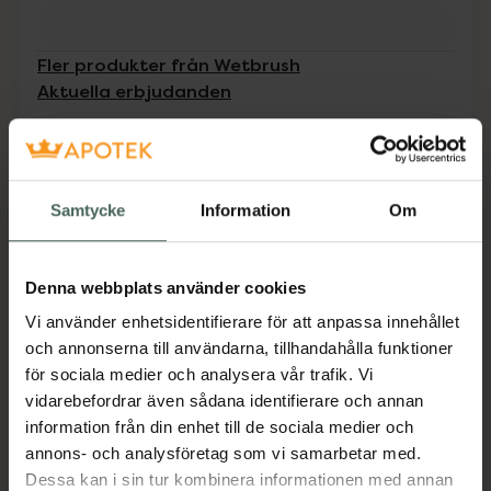
Fler produkter från Wetbrush
Aktuella erbjudanden
Beskrivning
Dölj
Samtycke
Information
Om
Go Green Speed Dry är en fönborste med
ventilerad design som tillåter luft att passera
genom borsten. Detta påskyndar torktiden
Denna webbplats använder cookies
vid föning samt minskar hårets exponering för
Vi använder enhetsidentifierare för att anpassa innehållet
värme. Handtaget och borsthuvudet är
och annonserna till användarna, tillhandahålla funktioner
tillverkat av 58% växtbaserad plast. Borsten
för sociala medier och analysera vår trafik. Vi
har värmetåliga, mjuka och flexibla
vidarebefordrar även sådana identifierare och annan
HeatFlex®-borst som försiktigt reder ut håret
information från din enhet till de sociala medier och
samt förhindrar all typ av "ryck" och att håret
annons- och analysföretag som vi samarbetar med.
fastnar. Detta skyddar både håret från att gå
Dessa kan i sin tur kombinera informationen med annan
av och orsaka slitage.