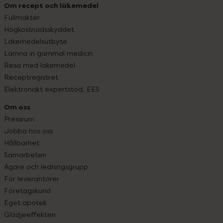
Om recept och läkemedel
Fullmakter
Högkostnadsskyddet
Läkemedelsutbyte
Lämna in gammal medicin
Resa med läkemedel
Receptregistret
Elektroniskt expertstöd, EES
Om oss
Pressrum
Jobba hos oss
Hållbarhet
Samarbeten
Ägare och ledningsgrupp
För leverantörer
Företagskund
Eget apotek
Glädjeeffekten