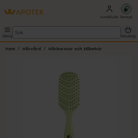
Kundklubb
Recept
Sök
Meny
Varukorg
Hem
Hårvård
Hårborstar och tillbehör
Hoppa över Lista
Lista: . Innehåller 1 objekt.