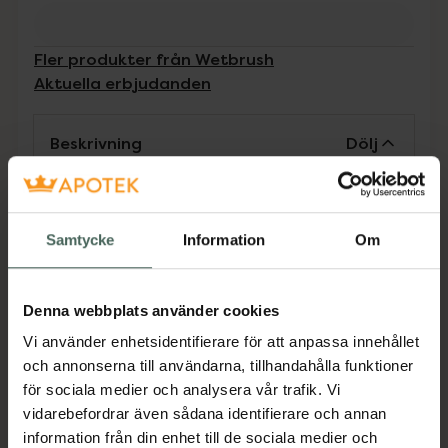
Fler produkter från Wetbrush
Aktuella erbjudanden
Beskrivning
Dölj
Go Green Detangler är en miljövänlig och
biologiskt nedbrytbar utredningsborste som
Samtycke
Information
Om
reder ut även de mest grova och bångstyriga
håren utan att orsaka smärta. Handtaget är
tillverkat i biologiskt nedbrytbar växtstärkelse
Denna webbplats använder cookies
som naturligt kommer brytas ner i en deponi
Vi använder enhetsidentifierare för att anpassa innehållet
inom 5 år. Borsten har mjuka och mycket
och annonserna till användarna, tillhandahålla funktioner
flexibla IntelliFlex® borst vilket gör att de lätt
för sociala medier och analysera vår trafik. Vi
glider igenom håret och tar bort all typ av
vidarebefordrar även sådana identifierare och annan
“ryck” som orsakar slitage och ömmande
information från din enhet till de sociala medier och
hårbottnar. De mjuka plopparna uppe på