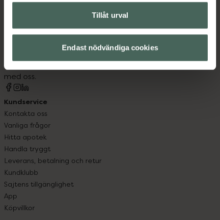
Tillåt urval
Kronans Apotek finns här för dig. Du hittar oss från Skåne i
syd till Lappland i norr, och online i mobilen och på
Endast nödvändiga cookies
datorn. Oavsett vem du är så är det vårt uppdrag att
hjälpa just dig att må lite bättre. Välkommen att prata
med oss.
Kundservice
Kontakta oss
Vanliga frågor
Hitta apotek
Handla tryggt
Leverans, betalning och retur
Kundklubb
Sajtens tillgänglighet
App
Köpvillkor