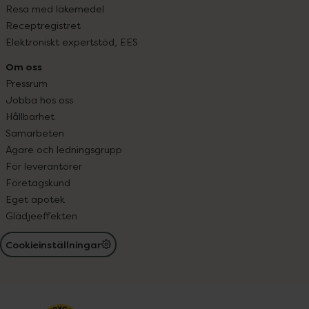
Resa med läkemedel
Receptregistret
Elektroniskt expertstöd, EES
Om oss
Pressrum
Jobba hos oss
Hållbarhet
Samarbeten
Ägare och ledningsgrupp
För leverantörer
Företagskund
Eget apotek
Glädjeeffekten
Cookieinställningar