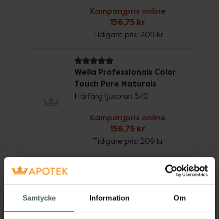
Kampanjpris online
156,75 kr
Tidigare pris:
209 kr
5 av 5 i omdöme
Wella Professionals Color
Touch Pure Naturals
Hårfärg ljusbrun 5/0
Kampanjpris online
156,75 kr
Tidigare pris:
209 kr
Köp båda för
:
313,50 kr
Köp båda
Samtycke
Information
Om