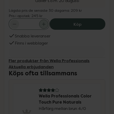
Gäller t.o.m. 20 augusti
Lägsta pris de senaste 30 dagarna:
209 kr
Pris i apotek:
245 kr
Wella Professio
Köp
Snabba leveranser
Finns i webblager
Fler produkter från Wella Professionals
Aktuella erbjudanden
Köps ofta tillsammans
4 av 5 i omdöme
Wella Professionals Color
Touch Pure Naturals
Hårfärg mellan brun 4/0