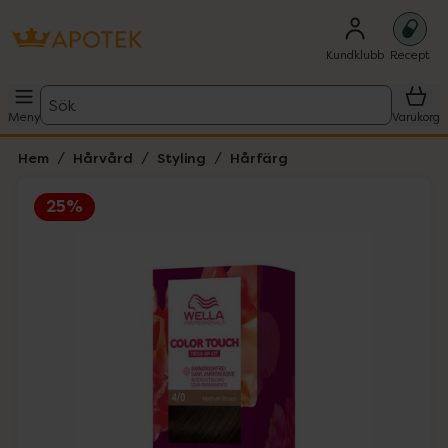
Kundklubb
Recept
Sök
Meny
Varukorg
Hem
Hårvård
Styling
Hårfärg
25%
Hoppa över Lista
Lista: . Innehåller 2 objekt.