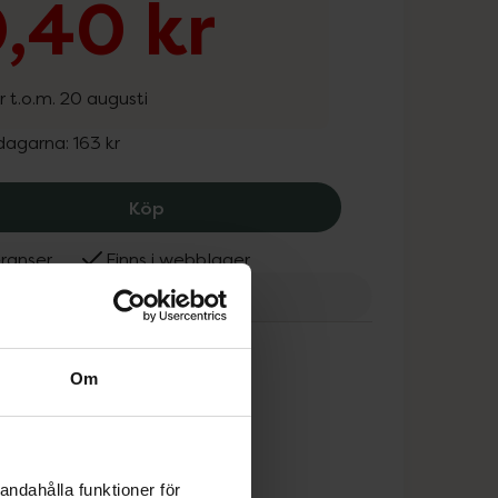
,40 kr
r t.o.m. 20 augusti
 dagarna:
163 kr
Weleda Regenerating Body Lotion, 13
Köp
ranser
Finns i webblager
eda
Om
andahålla funktioner för