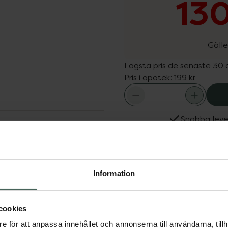
130
Gälle
Lägsta pris de senaste 30
Pris i apotek:
199 kr
Snabba leve
Dölj
ed ekologisk
Fler produkter från Wel
amin C ger torr hud
Aktuella erbjudanden
Information
r, stärker och skyddar
glig. Den fräscha,
ppfriskande
cookies
e för att anpassa innehållet och annonserna till användarna, tillh