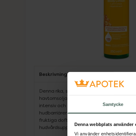
Beskrivning
Denna rika, snabbt absorberande lotion m
havtornsolja, arganolja, kakaosmör och vit
Samtycke
intensiv och långvarig fukt. Den regenerera
hudbarriären. Huden lugnas och känns beha
fruktiga doften gör appliceringen till en u
Denna webbplats använder 
hudvårdsupplevelse.
Vi använder enhetsidentifierar