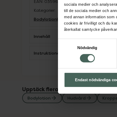
EAN:
03596200056178
sociala medier och analysera 
Kategorier:
till de sociala medier och a
med annan information som du 
Bodylotion
Hudvård
Kroppsvård
cookies är frivilligt och du k
återkallat samtycke påverkar 
Innehåll
Samtyckesval
Nödvändig
Instruktioner
Endast nödvändiga co
Upptäck flera produkter inom
Bodylotion
Hudvård
Kropp