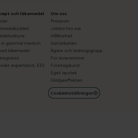
cept och läkemedel
Om oss
kter
Pressrum
tnadsskyddet
Jobba hos oss
edelsutbyte
Hållbarhet
in gammal medicin
Samarbeten
med läkemedel
Ägare och ledningsgrupp
registret
För leverantörer
oniskt expertstöd, EES
Företagskund
Eget apotek
Glädjeeffekten
Cookieinställningar