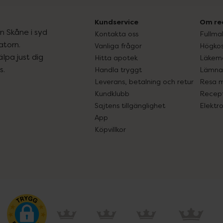
Kundservice
Om re
ån Skåne i syd
Kontakta oss
Fullma
atorn.
Vanliga frågor
Högkos
lpa just dig
Hitta apotek
Läkem
s.
Handla tryggt
Lämna 
Leverans, betalning och retur
Resa 
Kundklubb
Recept
Sajtens tillgänglighet
Elektr
App
Köpvillkor