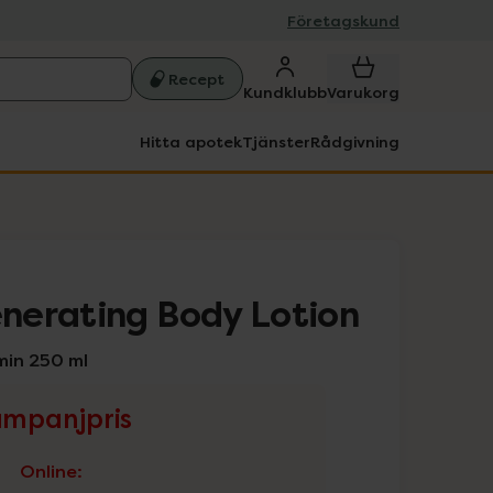
Företagskund
Recept
Kundklubb
Varukorg
Hitta apotek
Tjänster
Rådgivning
nerating Body Lotion
min 250 ml
mpanjpris
Online
: