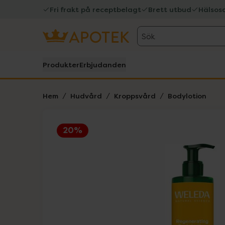
Fri frakt på receptbelagt
Brett utbud
Hälsos
Sök
Produkter
Erbjudanden
Hem
Hudvård
Kroppsvård
Bodylotion
20%
Hoppa över Lista
Lista: . Innehåller 1 objekt.