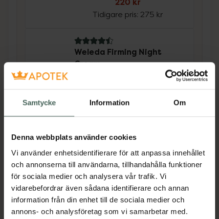
220 kr
Tidigare pris:
275 kr
4.5 av 5 i omdöme
Weleda Firming Night
Cream
Nattkräm 40 ml
Kampanjpris online
Samtycke
Information
Om
239,20 kr
Tidigare pris:
299 kr
Denna webbplats använder cookies
Köp båda för
:
459,20 kr
Vi använder enhetsidentifierare för att anpassa innehållet
Köp båda
och annonserna till användarna, tillhandahålla funktioner
för sociala medier och analysera vår trafik. Vi
vidarebefordrar även sådana identifierare och annan
Beskrivning
Dölj
information från din enhet till de sociala medier och
annons- och analysföretag som vi samarbetar med.