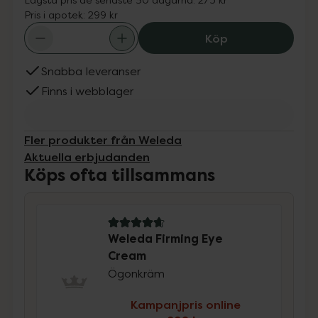
Pris i apotek:
299 kr
Weleda Firming 
Köp
Snabba leveranser
Finns i webblager
Fler produkter från Weleda
Aktuella erbjudanden
Köps ofta tillsammans
4.9 av 5 i omdöme
Weleda Firming Eye
Cream
Ögonkräm
Kampanjpris online