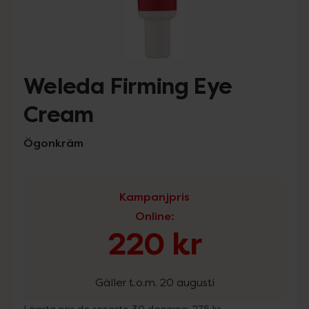
Weleda Firming Eye
Cream
Ögonkräm
Kampanjpris
Online
:
220 kr
Gäller t.o.m. 20 augusti
Lägsta pris de senaste 30 dagarna:
275 kr