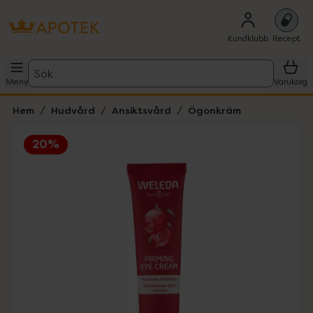
Kundklubb
Recept
Sök
Meny
Varukorg
Hem
Hudvård
Ansiktsvård
Ögonkräm
20%
Hoppa över Lista
Lista: . Innehåller 4 objekt.