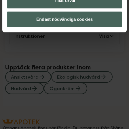
Tillåt urval
Innehåll
Visa
Endast nödvändiga cookies
Instruktioner
Visa
Upptäck flera produkter inom
Ansiktsvård
Ekologisk hudvård
Hudvård
Ögonkräm
Kronans Apotek finns här för dig. Du hittar oss från Skåne i