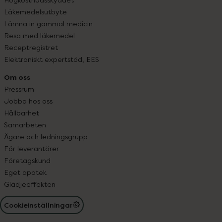
Läkemedelsutbyte
Lämna in gammal medicin
Resa med läkemedel
Receptregistret
Elektroniskt expertstöd, EES
Om oss
Pressrum
Jobba hos oss
Hållbarhet
Samarbeten
Ägare och ledningsgrupp
För leverantörer
Företagskund
Eget apotek
Glädjeeffekten
Cookieinställningar