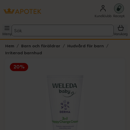
Kundklubb
Recept
Sök
Meny
Varukorg
Hem
Barn och föräldrar
Hudvård för barn
Irriterad barnhud
20%
Hoppa över Lista
Lista: . Innehåller 1 objekt.