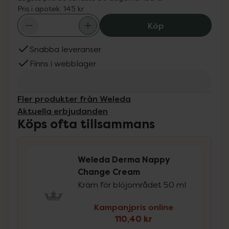
Pris i apotek:
145 kr
Weleda Derma N
Köp
Snabba leveranser
Finns i webblager
Fler produkter från Weleda
Aktuella erbjudanden
Köps ofta tillsammans
Weleda Derma Nappy
Change Cream
Kräm för blöjområdet 50 ml
Kampanjpris online
110,40 kr