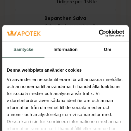
Tidigare pris:
138 kr
Bepanthen Salva
Salva för torr och känslig
hud, 30 g
Pris online
Samtycke
Information
Om
50 kr
Köp båda för
:
160,40 kr
Denna webbplats använder cookies
Köp båda
Vi använder enhetsidentifierare för att anpassa innehållet
och annonserna till användarna, tillhandahålla funktioner
för sociala medier och analysera vår trafik. Vi
Beskrivning
Dölj
vidarebefordrar även sådana identifierare och annan
information från din enhet till de sociala medier och
annons- och analysföretag som vi samarbetar med.
Effektiv vård för mycket känslig hud som
Dessa kan i sin tur kombinera informationen med annan
skyddar och mjukgör den ömtåliga huden i
information som du har tillhandahållit eller som de har
blöjområdet. Krämen lindrar och regenererar