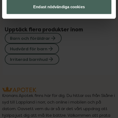
Instruktioner
Visa
Endast nödvändiga cookies
Upptäck flera produkter inom
Barn och föräldrar
Hudvård för barn
Irriterad barnhud
Kronans Apotek finns här för dig. Du hittar oss från Skåne i
syd till Lappland i norr, och online i mobilen och på
datorn. Oavsett vem du är så är det vårt uppdrag att
hjälpa just dig att må lite bättre. Välkommen att prata