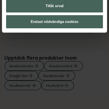
Tillåt urval
Innehåll
Visa
Endast nödvändiga cookies
Instruktioner
Visa
Upptäck flera produkter inom
Ansiktskräm
Ansiktsvård
Dagkräm
Hudbesvär
Hudbesvär
Hudvård