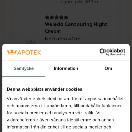
Tidigare pris:
389 kr
5 av 5 i omdöme
Weleda Contouring Night
Cream
Nattkräm 40 ml
Kampanjpris online
335,20 kr
Tidigare pris:
419 kr
Samtycke
Information
Om
Köp båda för
:
646,40 kr
Köp båda
Denna webbplats använder cookies
Vi använder enhetsidentifierare för att anpassa innehållet
och annonserna till användarna, tillhandahålla funktioner
Beskrivning
Dölj
för sociala medier och analysera vår trafik. Vi
vidarebefordrar även sådana identifierare och annan
information från din enhet till de sociala medier och
Den här högeffektiva dagkrämen är specifikt