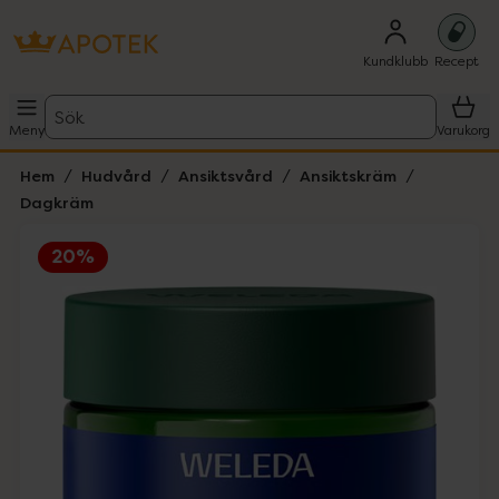
Kundklubb
Recept
Sök
Meny
Varukorg
Hem
Hudvård
Ansiktsvård
Ansiktskräm
Dagkräm
20%
Hoppa över Lista
Lista: . Innehåller 1 objekt.