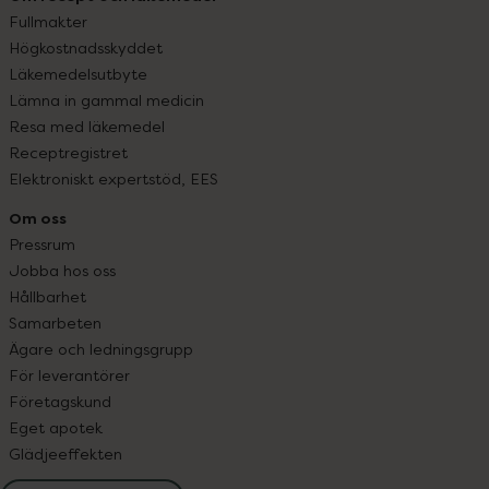
Fullmakter
Högkostnadsskyddet
Läkemedelsutbyte
Lämna in gammal medicin
Resa med läkemedel
Receptregistret
Elektroniskt expertstöd, EES
Om oss
Pressrum
Jobba hos oss
Hållbarhet
Samarbeten
Ägare och ledningsgrupp
För leverantörer
Företagskund
Eget apotek
Glädjeeffekten