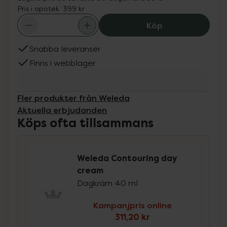
Pris i apotek:
399 kr
Weleda Contouri
Köp
Snabba leveranser
Finns i webblager
Fler produkter från Weleda
Aktuella erbjudanden
Köps ofta tillsammans
Weleda Contouring day
cream
Dagkräm 40 ml
Kampanjpris online
311,20 kr