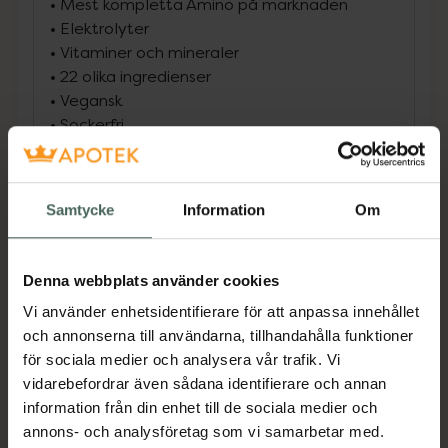
•
Mest kompletta Amino på marknaden
•
Elektrolyter
•
Vitaminer och mineraler
•
22 olika ingredienser
•
Vegansk
•
Sockerfri
•
11 g amino per servering
•
15 olika aminosyror.
Samtycke
Information
Om
Multiplex Amino är förmodlingen marknadens
bästa amino komplex av högsta kvalité. Den
innehåller inte bara de populära grenade och
Denna webbplats använder cookies
essentiella aminosysror (BCAA och EAA) men
Vi använder enhetsidentifierare för att anpassa innehållet
fler viktiga aminosysror för en bättre träning
och annonserna till användarna, tillhandahålla funktioner
och återhämtning. Produkten är berikad med
för sociala medier och analysera vår trafik. Vi
vitaminer, mineraler och elektrolyter samt
vidarebefordrar även sådana identifierare och annan
Piperin för bästa upptag.
information från din enhet till de sociala medier och
Jämförpris
0,90 kr
/
g
annons- och analysföretag som vi samarbetar med.