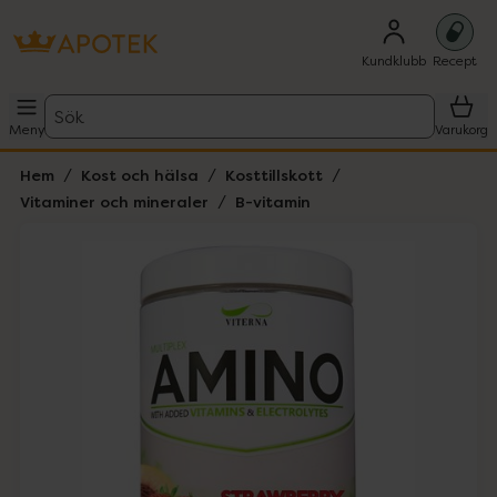
Kundklubb
Recept
Sök
Meny
Varukorg
Hem
Kost och hälsa
Kosttillskott
Vitaminer och mineraler
B-vitamin
Hoppa över Lista
Lista: . Innehåller 1 objekt.