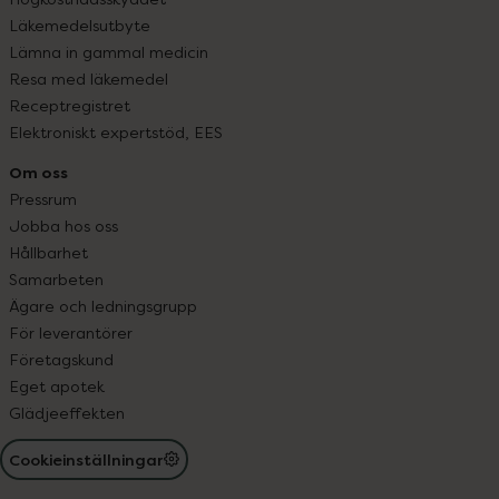
Läkemedelsutbyte
Lämna in gammal medicin
Resa med läkemedel
Receptregistret
Elektroniskt expertstöd, EES
Om oss
Pressrum
Jobba hos oss
Hållbarhet
Samarbeten
Ägare och ledningsgrupp
För leverantörer
Företagskund
Eget apotek
Glädjeeffekten
Cookieinställningar