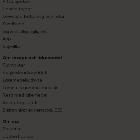
Hitta apotek
Handla tryggt
Leverans, betalning och retur
Kundklubb
Sajtens tillgänglighet
App
Köpvillkor
Om recept och läkemedel
Fullmakter
Högkostnadsskyddet
Läkemedelsutbyte
Lämna in gammal medicin
Resa med läkemedel
Receptregistret
Elektroniskt expertstöd, EES
Om oss
Pressrum
Jobba hos oss