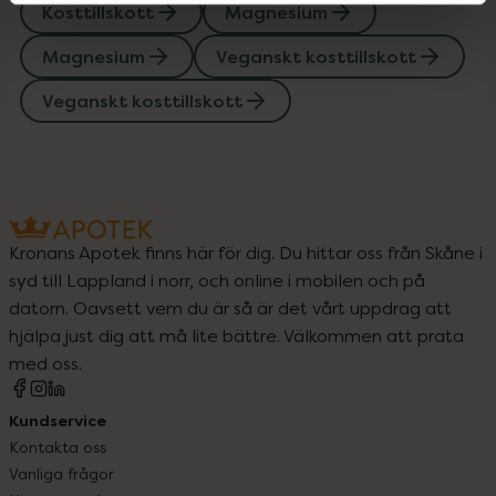
Kosttillskott
Magnesium
Magnesium
Veganskt kosttillskott
Veganskt kosttillskott
Kronans Apotek finns här för dig. Du hittar oss från Skåne i
syd till Lappland i norr, och online i mobilen och på
datorn. Oavsett vem du är så är det vårt uppdrag att
hjälpa just dig att må lite bättre. Välkommen att prata
med oss.
Kundservice
Kontakta oss
Vanliga frågor