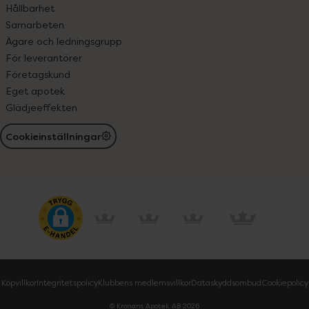
Hållbarhet
Samarbeten
Ägare och ledningsgrupp
För leverantörer
Företagskund
Eget apotek
Glädjeeffekten
Cookieinställningar
Köpvillkor
Integritetspolicy
Klubbens medlemsvillkor
Dataskyddsombud
Cookiepolicy
© Kronans Apotek AB
2026