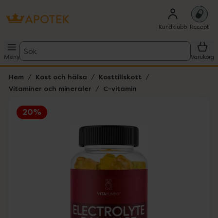
Kundklubb
Recept
Sök
Meny
Varukorg
Hem
Kost och hälsa
Kosttillskott
Vitaminer och mineraler
C-vitamin
20%
Hoppa över Lista
Lista: . Innehåller 1 objekt.