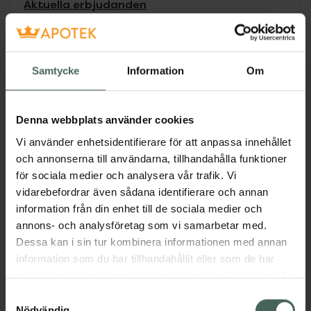
Aktuella erbjudanden
Beskrivning
Dölj
Samtycke
Information
Om
Kosttillskott. Rekommenderad
daglig dos bör inte överskridas.
Denna webbplats använder cookies
Kosttillskott bör inte ersätta en
Vi använder enhetsidentifierare för att anpassa innehållet
varierad kost och en hälsosam
och annonserna till användarna, tillhandahålla funktioner
livsstil. Förvaras utom räckhåll för
för sociala medier och analysera vår trafik. Vi
små barn.
vidarebefordrar även sådana identifierare och annan
Vegansk kosttillskott som är fri från
information från din enhet till de sociala medier och
konstgjorda färger och smaker. Produkten
annons- och analysföretag som vi samarbetar med.
innehåller socker.
Dessa kan i sin tur kombinera informationen med annan
information som du har tillhandahållit eller som de har
Jämförpris
3,48 kr
/
st
samlat in när du har använt deras tjänster. Samtycke till
EAN:
05713918001605
cookies är frivilligt och du kan när som helst ändra eller
Samtyckesval
Kategorier:
återkalla ditt samtycke via webbplatsens
Nödvändig