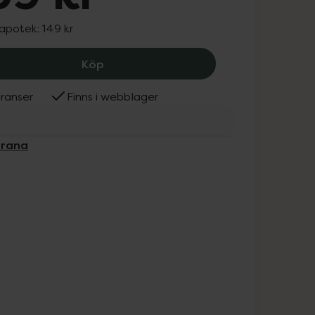
 apotek:
149 kr
Vitaprana Sunkissed Betakaroten, 13
Köp
ranser
Finns i webblager
prana