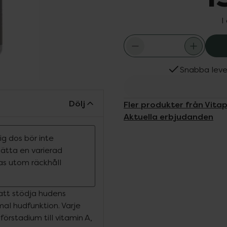
I
Snabba leve
Dölj
Fler produkter från Vita
Aktuella erbjudanden
g dos bör inte
rsätta en varierad
ras utom räckhåll
 att stödja hudens
al hudfunktion. Varje
örstadium till vitamin A,