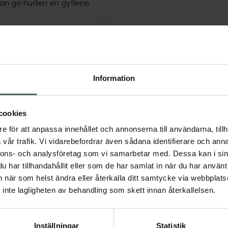
kan ge huden en gyllene
ral som bidrar till normal
med betakaroten gör
en eller solsemestern.
ehåller Sunkissed även
Information
aminer som bidrar till att
on.
cookies
a in betakaroten
e för att anpassa innehållet och annonserna till användarna, tillh
ed minst fyra veckor
vår trafik. Vi vidarebefordrar även sådana identifierare och anna
g innehåller 50 kapslar,
nnons- och analysföretag som vi samarbetar med. Dessa kan i sin
na är veganska och
har tillhandahållit eller som de har samlat in när du har använt 
an när som helst ändra eller återkalla ditt samtycke via webbplats
inte lagligheten av behandling som skett innan återkallelsen.
aroten
C-vitamin
Inställningar
Statistik