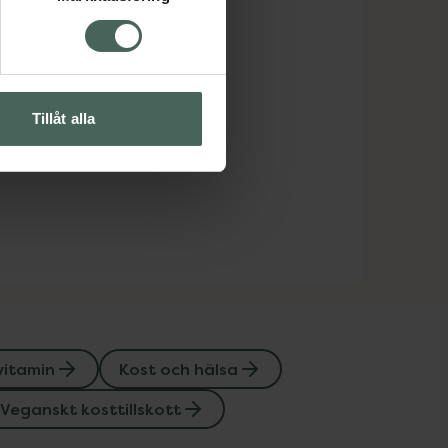
Tillåt alla
vitamin
Kost och hälsa
Veganskt kosttillskott