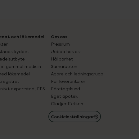
cept och läkemedel
Om oss
kter
Pressrum
tnadsskyddet
Jobba hos oss
edelsutbyte
Hållbarhet
in gammal medicin
Samarbeten
med läkemedel
Ägare och ledningsgrupp
registret
För leverantörer
oniskt expertstöd, EES
Företagskund
Eget apotek
Glädjeeffekten
Cookieinställningar