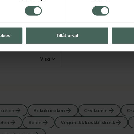
sttillskott
Selen
Selen
lskott
mineraler
okies
Tillåt urval
Visa
Visa
aroten
Betakaroten
C-vitamin
C-
elen
Selen
Veganskt kosttillskott