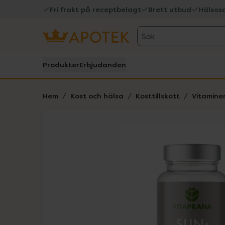
Fri frakt på receptbelagt
Brett utbud
Hälsos
Sök
Produkter
Erbjudanden
Hem
Kost och hälsa
Kosttillskott
Vitamine
Hoppa över Lista
Lista: . Innehåller 1 objekt.