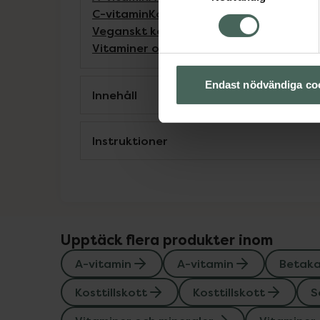
C-vitamin
Kost och hälsa
Kosttillskott
Ko
Veganskt kosttillskott
Veganskt kosttil
Vitaminer och mineraler
Vitaminer och 
Endast nödvändiga co
Innehåll
Instruktioner
Upptäck flera produkter inom
A-vitamin
A-vitamin
Betak
Kosttillskott
Kosttillskott
S