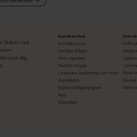
och mineraler
Kundservice
Om re
ån Skåne i syd
Kontakta oss
Fullma
atorn.
Vanliga frågor
Högkos
lpa just dig
Hitta apotek
Läkem
s.
Handla tryggt
Lämna 
Leverans, betalning och retur
Resa 
Kundklubb
Recept
Sajtens tillgänglighet
Elektr
App
Köpvillkor