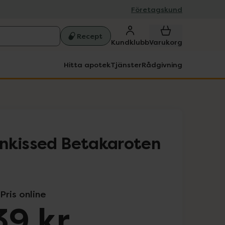
Företagskund
Recept
Kundklubb
Varukorg
Hitta apotek
Tjänster
Rådgivning
nkissed Betakaroten
Pris online
39 kr