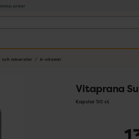
amma priser
r och mineraler
A-vitamin
Vitaprana Su
Kapslar 50 st
1