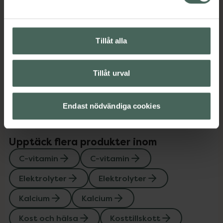
Magnesium
Magnesium
Multivitamin
Multivitamin
Zink
Zink
Tillåt alla
Innehåll
Visa
Tillåt urval
Instruktioner
Visa
Endast nödvändiga cookies
Upptäck flera produkter inom
C-vitamin
C-vitamin
Elektrolyter
Elektrolyter
Kalcium
Kalcium
Kost och hälsa
Kosttillskott