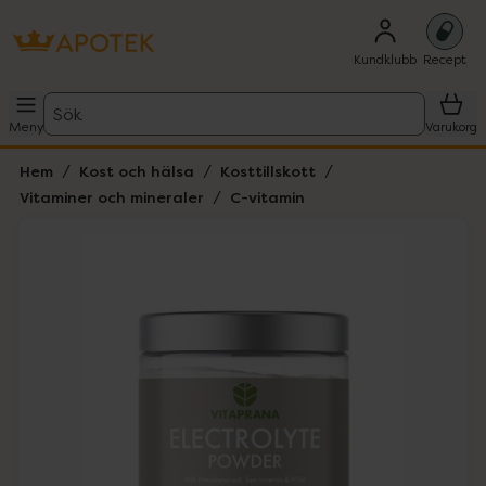
Kundklubb
Recept
Sök
Meny
Varukorg
Hem
Kost och hälsa
Kosttillskott
Vitaminer och mineraler
C-vitamin
Hoppa över Lista
Lista: . Innehåller 1 objekt.