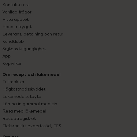
Kontakta oss
Vanliga frågor
Hitta apotek
Handla tryggt
Leverans, betalning och retur
Kundklubb
Sajtens tillgänglighet
App
Köpvillkor
Om recept och läkemedel
Fullmakter
Högkostnadsskyddet
Läkemedelsutbyte
Lämna in gammal medicin
Resa med läkemedel
Receptregistret
Elektroniskt expertstöd, EES
Om oss