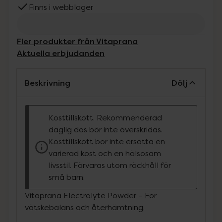
Finns i webblager
Fler produkter från Vitaprana
Aktuella erbjudanden
Beskrivning
Dölj
Kosttillskott. Rekommenderad
daglig dos bör inte överskridas.
Kosttillskott bör inte ersätta en
varierad kost och en hälsosam
livsstil. Förvaras utom räckhåll för
små barn.
Vitaprana Electrolyte Powder – För
vätskebalans och återhämtning.