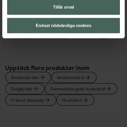
Tillåt urval
Instruktioner
Visa
Endast nödvändiga cookies
Kontaktinfo tillverkare
Visa
Upptäck flera produkter inom
Ansiktskräm
Ansiktsvård
Dagkräm
Dermatologisk hudvård
French Beauty
Hudvård