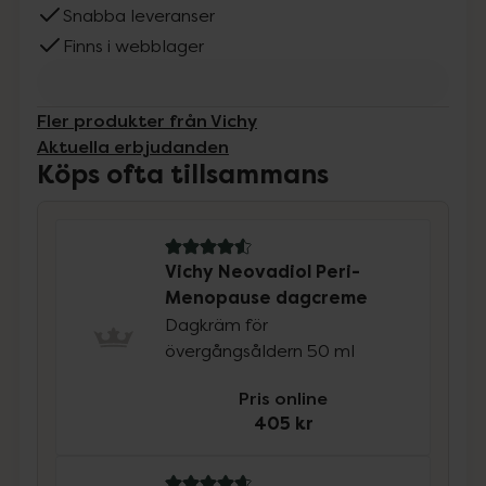
Snabba leveranser
Finns i webblager
Fler produkter från Vichy
Aktuella erbjudanden
Köps ofta tillsammans
4.6 av 5 i omdöme
Vichy Neovadiol Peri-
Menopause dagcreme
Dagkräm för
övergångsåldern 50 ml
Pris online
405 kr