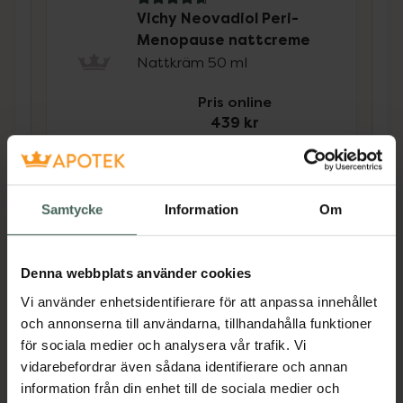
4.9 av 5 i omdöme
Vichy Neovadiol Peri-
Menopause nattcreme
Nattkräm 50 ml
Pris online
439 kr
Köp båda för
:
844 kr
Köp båda
Samtycke
Information
Om
Beskrivning
Dölj
Denna webbplats använder cookies
Vi använder enhetsidentifierare för att anpassa innehållet
Neovadiol Peri-Menopause dagcreme för
och annonserna till användarna, tillhandahålla funktioner
fylligare och spänstigare hud kompenserar för
för sociala medier och analysera vår trafik. Vi
den synliga effekt som övergångsåldern har
vidarebefordrar även sådana identifierare och annan
på huden. Lämpar sig för torr hud. Framtagen
information från din enhet till de sociala medier och