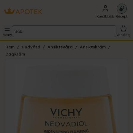
Kundklubb
Recept
Sök
Meny
Varukorg
Hem
Hudvård
Ansiktsvård
Ansiktskräm
Dagkräm
Hoppa över Lista
Lista: . Innehåller 4 objekt.