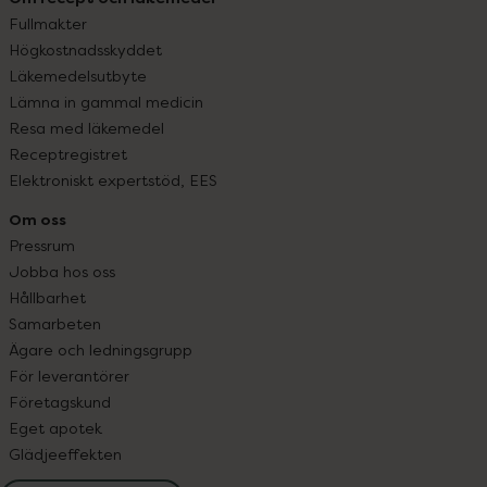
Fullmakter
Högkostnadsskyddet
Läkemedelsutbyte
Lämna in gammal medicin
Resa med läkemedel
Receptregistret
Elektroniskt expertstöd, EES
Om oss
Pressrum
Jobba hos oss
Hållbarhet
Samarbeten
Ägare och ledningsgrupp
För leverantörer
Företagskund
Eget apotek
Glädjeeffekten