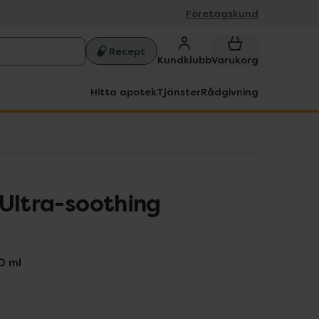
Företagskund
Recept
Kundklubb
Varukorg
Hitta apotek
Tjänster
Rådgivning
 Ultra-soothing
0 ml