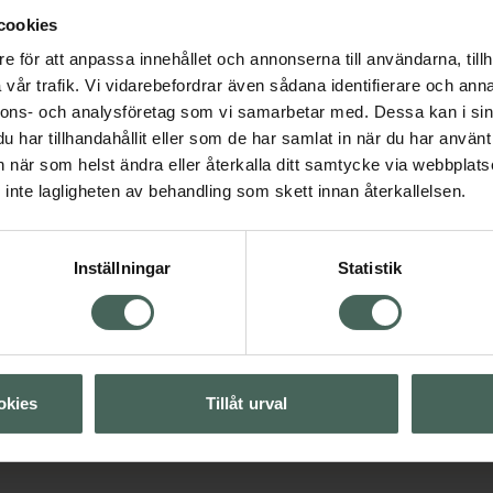
cookies
e för att anpassa innehållet och annonserna till användarna, tillh
4.8 av 5 i omdöme
vår trafik. Vi vidarebefordrar även sådana identifierare och anna
Vichy Dercos Ultra-
nnons- och analysföretag som vi samarbetar med. Dessa kan i sin
soothing Schampo
har tillhandahållit eller som de har samlat in när du har använt 
Visa
Schampo för fett hår 
an när som helst ändra eller återkalla ditt samtycke via webbplats
ml
inte lagligheten av behandling som skett innan återkallelsen.
Visa
Pris online
155 kr
Inställningar
Statistik
Visa
Köp båda för
:
300 kr
Visa
okies
Tillåt urval