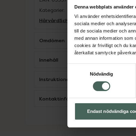
Denna webbplats använder 
Kategorier:
Vi använder enhetsidentifierar
Hårvård
Schampo
sociala medier och analysera 
till de sociala medier och a
med annan information som du 
Omdömen
cookies är frivilligt och du k
återkallat samtycke påverkar 
Innehåll
Samtyckesval
Nödvändig
Instruktioner
Kontaktinfo tillverkare
Endast nödvändiga co