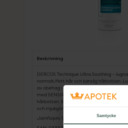
Beskrivning
DERCOS Technique Ultra Soothing – lugn
normalt/fett hår och känslig hårbotten. 
av obehag i hårbotten med upp till 48 tim
med SENSIRINE aktivt komplex, glycerin 
hårbotten. Stärker hårfibrerna och skadat 
och mjukgör håret så att det blir mer lätth
Samtycke
Jämförpris
1,03 kr
/
ml
EAN:
03337875485128