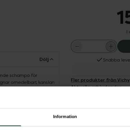
1
I
Dölj
Snabba leve
ande schampo för
Fler produkter från Vichy
Lugnar omedelbart känslan
Aktuella erbjudanden
mars effekt*. Berikat
Köps ofta tills
och pantenol som rengör
hår. Gör håret glänsande
anterligt.
Information