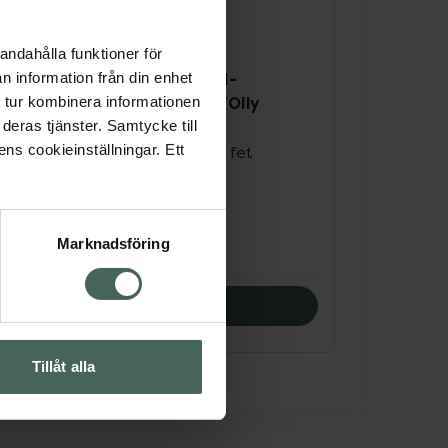
andahålla funktioner för
4.6 av 5 i omdöme
Vichy Dercos Anti-
n information från din enhet
Dandruff Normal/Oily
 tur kombinera informationen
Hair
deras tjänster. Samtycke till
200
ens cookieinställningar. Ett
Mjällschampo mot fet
hårbotten 200 ml
Pris online
145 kr
Marknadsföring
Köp båda
Tillåt alla