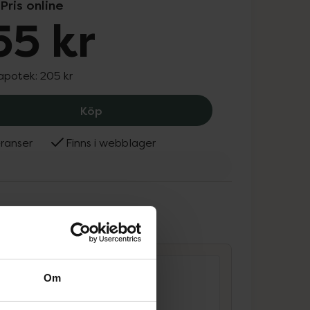
Pris online
55 kr
 apotek:
205 kr
Vichy Dercos Ultra-soothing Schampo
Köp
ranser
Finns i webblager
ammans
Om