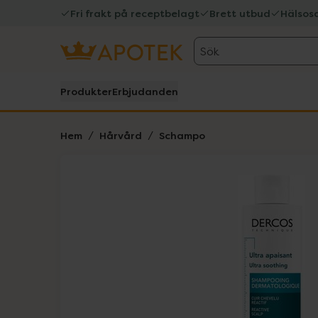
Fri frakt på receptbelagt
Brett utbud
Hälsos
Sök
Produkter
Erbjudanden
Hem
Hårvård
Schampo
Hoppa över Lista
Lista: . Innehåller 1 objekt.