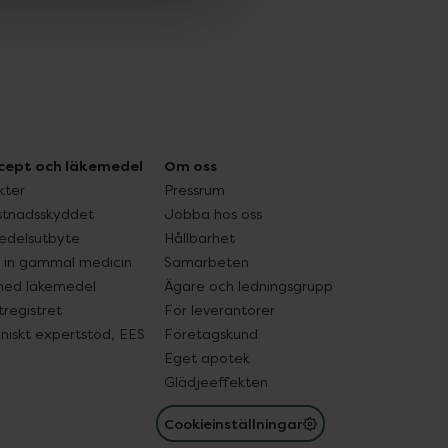
cept och läkemedel
Om oss
kter
Pressrum
tnadsskyddet
Jobba hos oss
edelsutbyte
Hållbarhet
in gammal medicin
Samarbeten
med läkemedel
Ägare och ledningsgrupp
registret
För leverantörer
oniskt expertstöd, EES
Företagskund
Eget apotek
Glädjeeffekten
Cookieinställningar