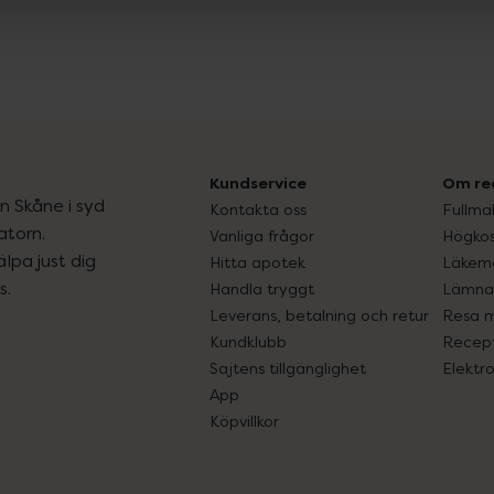
Kundservice
Om re
ån Skåne i syd
Kontakta oss
Fullma
atorn.
Vanliga frågor
Högkos
lpa just dig
Hitta apotek
Läkem
s.
Handla tryggt
Lämna 
Leverans, betalning och retur
Resa 
Kundklubb
Recept
Sajtens tillgänglighet
Elektr
App
Köpvillkor