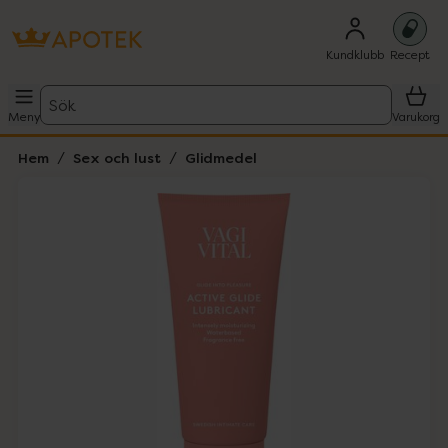
Kundklubb
Recept
Sök
Meny
Varukorg
Hem
Sex och lust
Glidmedel
Hoppa över Lista
Lista: . Innehåller 1 objekt.