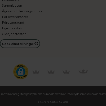
Samarbeten
Ägare och ledningsgrupp
För leverantörer
Företagskund
Eget apotek
Glädjeeffekten
Cookieinställningar
Köpvillkor
Integritetspolicy
Klubbens medlemsvillkor
Dataskyddsombud
Cookiepolicy
© Kronans Apotek AB
2026