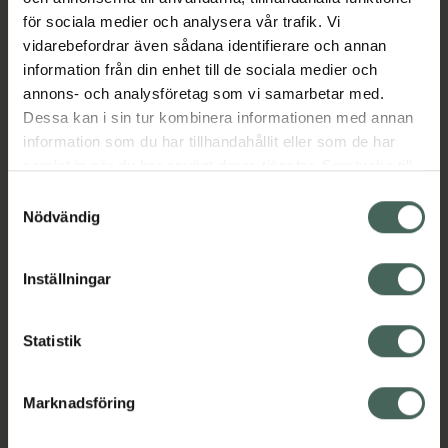
säkerställa hög kvalitet och baserad på
för sociala medier och analysera vår trafik. Vi
kliniskt beprövade VagiVital AktivGel för torra
vidarebefordrar även sådana identifierare och annan
slemhinnor. Ge dig själv den njutning du
information från din enhet till de sociala medier och
förtjänar – livet är för kort för att
annons- och analysföretag som vi samarbetar med.
kompromissa!
Dessa kan i sin tur kombinera informationen med annan
information som du har tillhandahållit eller som de har
Jämförpris
1,72 kr
/
ml
samlat in när du har använt deras tjänster. Samtycke till
EAN:
07350099640551
cookies är frivilligt och du kan när som helst ändra eller
Samtyckesval
Kategorier:
återkalla ditt samtycke via webbplatsens
Nödvändig
cookieinställningar. Ett återkallat samtycke påverkar inte
Glidmedel
Sex och lust
lagligheten av behandling som skett innan återkallelsen.
Inställningar
Innehåll
Visa
Statistik
Instruktioner
Visa
Marknadsföring