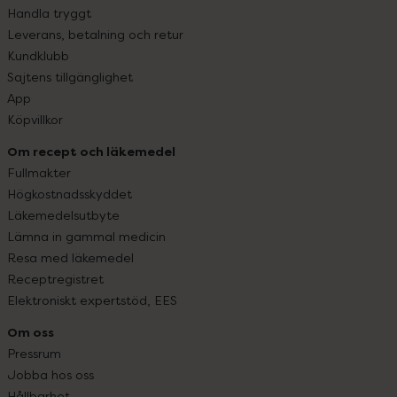
Handla tryggt
Leverans, betalning och retur
Kundklubb
Sajtens tillgänglighet
App
Köpvillkor
Om recept och läkemedel
Fullmakter
Högkostnadsskyddet
Läkemedelsutbyte
Lämna in gammal medicin
Resa med läkemedel
Receptregistret
Elektroniskt expertstöd, EES
Om oss
Pressrum
Jobba hos oss
Hållbarhet