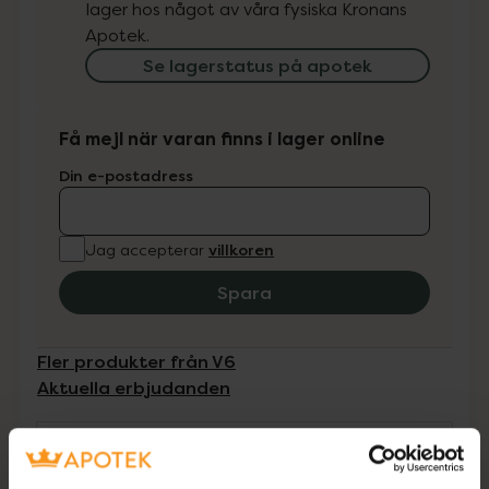
lager hos något av våra fysiska Kronans
Apotek.
Se lagerstatus på apotek
Få mejl när varan finns i lager online
Din e-postadress
villkoren
Jag accepterar
Spara
Fler produkter från V6
Aktuella erbjudanden
Beskrivning
Dölj