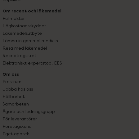
Om recept och läkemedel
Fullmakter
Högkostnadsskyddet
Läkemedelsutbyte
Lämna in gammal medicin
Resa med läkemedel
Receptregistret
Elektroniskt expertstöd, EES
Om oss
Pressrum
Jobba hos oss
Hållbarhet
Samarbeten
Ägare och ledningsgrupp
För leverantörer
Företagskund
Eget apotek