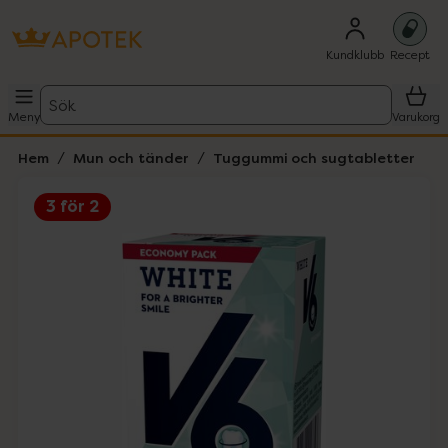
Kundklubb
Recept
Sök
Meny
Varukorg
Hem
Mun och tänder
Tuggummi och sugtabletter
3 för 2
Hoppa över Lista
Lista: . Innehåller 1 objekt.