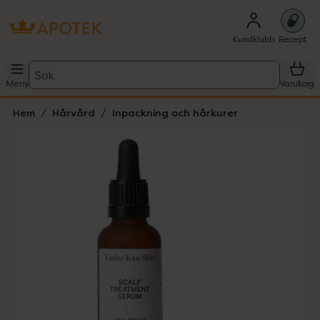
Kundklubb
Recept
Sök
Meny
Varukorg
Hem
Hårvård
Inpackning och hårkurer
Hoppa över Lista
Lista: . Innehåller 1 objekt.