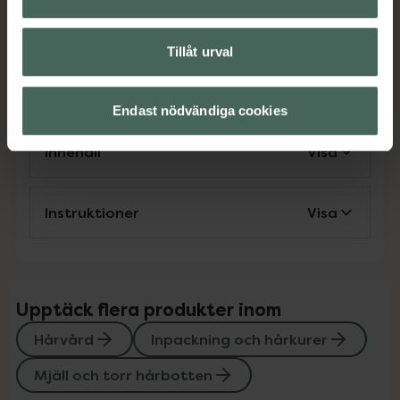
Hårvård
Inpackning och hårkurer
Mjäll och torr hårbotten
Tillåt urval
Omdömen
Visa
Endast nödvändiga cookies
Innehåll
Visa
Instruktioner
Visa
Upptäck flera produkter inom
Hårvård
Inpackning och hårkurer
Mjäll och torr hårbotten