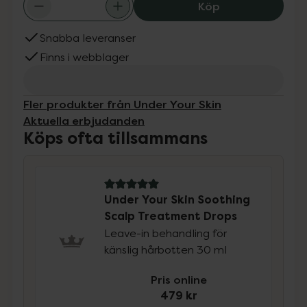
Under Your Skin
Köp
Snabba leveranser
Finns i webblager
Fler produkter från Under Your Skin
Aktuella erbjudanden
Köps ofta tillsammans
5 av 5 i omdöme
Under Your Skin Soothing
Scalp Treatment Drops
Leave-in behandling för
känslig hårbotten 30 ml
Pris online
479 kr