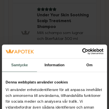
5 av 5 i omdöme
Under Your Skin Soothing
Scalp Treatment
Shampoo
Milt schampo som lugnar
och återfuktar 300 ml
Pris online
358 kr
Köp båda för
:
837 kr
Samtycke
Information
Om
Köp båda
Denna webbplats använder cookies
Vi använder enhetsidentifierare för att anpassa innehållet
Beskrivning
Dölj
och annonserna till användarna, tillhandahålla funktioner
för sociala medier och analysera vår trafik. Vi
vidarebefordrar även sådana identifierare och annan
Längtar du efter en mjällfri och balanserad