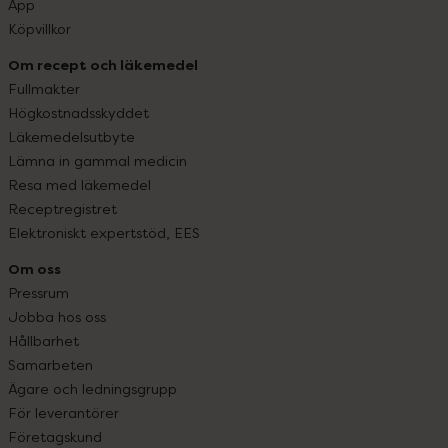
App
Köpvillkor
Om recept och läkemedel
Fullmakter
Högkostnadsskyddet
Läkemedelsutbyte
Lämna in gammal medicin
Resa med läkemedel
Receptregistret
Elektroniskt expertstöd, EES
Om oss
Pressrum
Jobba hos oss
Hållbarhet
Samarbeten
Ägare och ledningsgrupp
För leverantörer
Företagskund