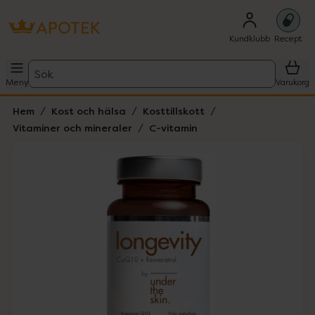
Kundklubb
Recept
Sök
Meny
Varukorg
Hem
Kost och hälsa
Kosttillskott
Vitaminer och mineraler
C-vitamin
Hoppa över Lista
Lista: . Innehåller 1 objekt.