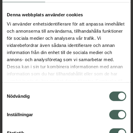
Resveratrol stödjer cellernas naturliga
åldrande och bidrar till en frisk, ungdomlig
Denna webbplats använder cookies
hud, medan Q10 ger energi till dina celler och
Vi använder enhetsidentifierare för att anpassa innehållet
hjälper dig att hålla energinivån på topp.
och annonserna till användarna, tillhandahålla funktioner
Nyponextrakt med högt innehålls av vitamin
för sociala medier och analysera vår trafik. Vi
C främjar kollagenbildning.
vidarebefordrar även sådana identifierare och annan
EAN:
07350150760266
information från din enhet till de sociala medier och
Kategorier:
annons- och analysföretag som vi samarbetar med.
Dessa kan i sin tur kombinera informationen med annan
C-vitamin
C-vitamin
Kost och hälsa
information som du har tillhandahållit eller som de har
Kosttillskott
Kosttillskott
Q10
Q10
samlat in när du har använt deras tjänster. Samtycke till
Vitaminer och mineraler
cookies är frivilligt och du kan när som helst ändra eller
Vitaminer och mineraler
Samtyckesval
återkalla ditt samtycke via webbplatsens
Nödvändig
cookieinställningar. Ett återkallat samtycke påverkar inte
Innehåll
Visa
lagligheten av behandling som skett innan återkallelsen.
Inställningar
Instruktioner
Visa
Statistik