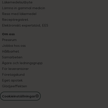
Läkemedelsutbyte
Lämna in gammal medicin
Resa med läkemedel
Receptregistret
Elektroniskt expertstöd, EES
Om oss
Pressrum
Jobba hos oss
Hållbarhet
Samarbeten
Ägare och ledningsgrupp
För leverantörer
Företagskund
Eget apotek
Glädjeeffekten
Cookieinställningar