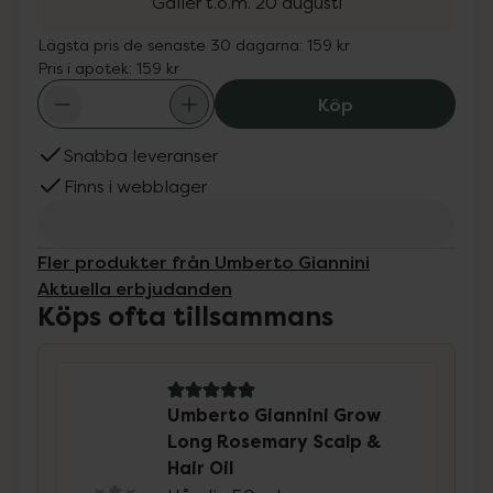
Gäller t.o.m. 20 augusti
Lägsta pris de senaste 30 dagarna:
159 kr
Pris i apotek:
159 kr
Umberto Giannin
Köp
Snabba leveranser
Finns i webblager
Fler produkter från Umberto Giannini
Aktuella erbjudanden
Köps ofta tillsammans
5 av 5 i omdöme
Umberto Giannini Grow
Long Rosemary Scalp &
Hair Oil