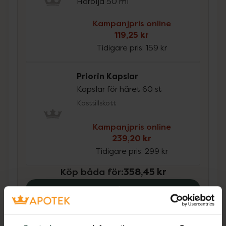
Hårolja 50 ml
Kampanjpris online
119,25 kr
Tidigare pris:
159 kr
Priorin Kapslar
Kapslar för håret 60 st
Kosttillskott
Kampanjpris online
239,20 kr
Tidigare pris:
299 kr
Köp båda för
:
358,45 kr
Köp båda