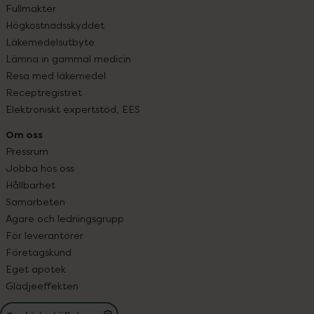
Fullmakter
Högkostnadsskyddet
Läkemedelsutbyte
Lämna in gammal medicin
Resa med läkemedel
Receptregistret
Elektroniskt expertstöd, EES
Om oss
Pressrum
Jobba hos oss
Hållbarhet
Samarbeten
Ägare och ledningsgrupp
För leverantörer
Företagskund
Eget apotek
Glädjeeffekten