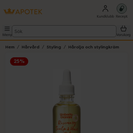
Kundklubb
Recept
Sök
Meny
Varukorg
Hem
Hårvård
Styling
Hårolja och stylingkräm
25%
Hoppa över Lista
Lista: . Innehåller 3 objekt.