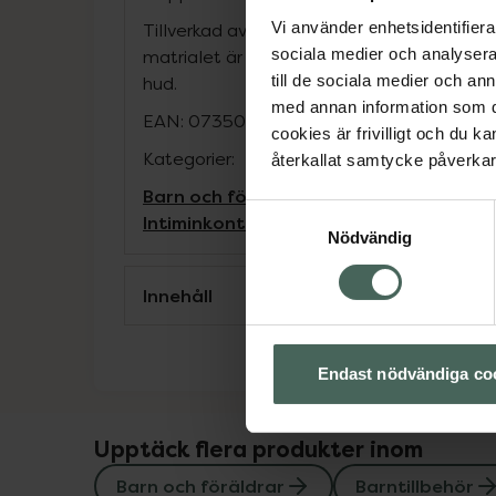
Vi använder enhetsidentifierar
Tillverkad av Oeko-Tex- certifierad textil v
sociala medier och analysera 
matrialet är fritt från ämnen som kan vara 
till de sociala medier och a
hud.
med annan information som du 
EAN:
07350068901041
cookies är frivilligt och du k
Kategorier:
återkallat samtycke påverkar 
Barn och föräldrar
Barntillbehör
Inkont
Samtyckesval
Intim
inkontinensskydd
Nödvändig
Innehåll
Endast nödvändiga co
Upptäck flera produkter inom
Barn och föräldrar
Barntillbehör