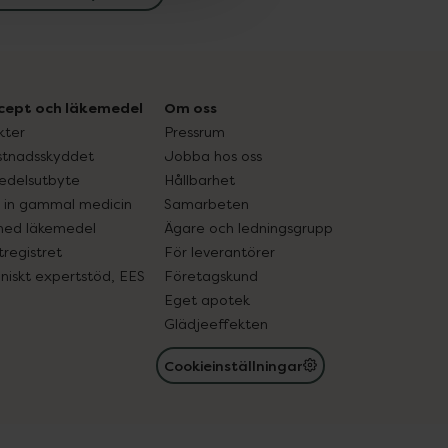
cept och läkemedel
Om oss
kter
Pressrum
tnadsskyddet
Jobba hos oss
edelsutbyte
Hållbarhet
in gammal medicin
Samarbeten
med läkemedel
Ägare och ledningsgrupp
registret
För leverantörer
oniskt expertstöd, EES
Företagskund
Eget apotek
Glädjeeffekten
Cookieinställningar