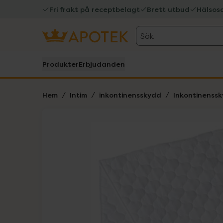
Fri frakt på receptbelagt
Brett utbud
Hälsos
Sök
Produkter
Erbjudanden
Hem
Intim
inkontinensskydd
Inkontinenssk
Hoppa över Lista
Lista: . Innehåller 2 objekt.