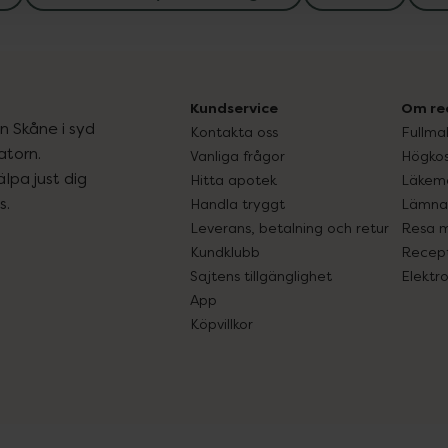
Kundservice
Om re
ån Skåne i syd
Kontakta oss
Fullma
atorn.
Vanliga frågor
Högkos
lpa just dig
Hitta apotek
Läkem
s.
Handla tryggt
Lämna 
Leverans, betalning och retur
Resa 
Kundklubb
Recept
Sajtens tillgänglighet
Elektr
App
Köpvillkor