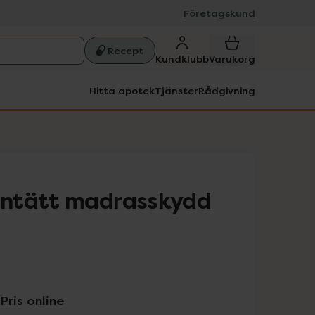
Företagskund
Recept
Kundklubb
Varukorg
Hitta apotek
Tjänster
Rådgivning
ntätt madrasskydd
Pris online