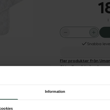
1
I
Snabba leve
Fler produkter från Uma
Aktuella erbjudanden
Dölj
tad, tvättbar
ta. Secura har en
Information
då ger en säker
 släpper ut
cookies