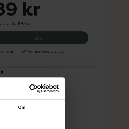
89 kr
 apotek:
199 kr
Umami Vattentätt madrasskydd 40 x
Köp
ranser
Finns i webblager
mi
Om