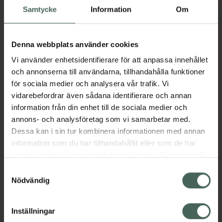
Samtycke
Information
Om
Pris online
19 kr
Denna webbplats använder cookies
Köp båda för
:
43 kr
Vi använder enhetsidentifierare för att anpassa innehållet
Köp båda
och annonserna till användarna, tillhandahålla funktioner
för sociala medier och analysera vår trafik. Vi
vidarebefordrar även sådana identifierare och annan
information från din enhet till de sociala medier och
Beskrivning
Dölj
annons- och analysföretag som vi samarbetar med.
Dessa kan i sin tur kombinera informationen med annan
Produkten innehåller sötningsmedel
information som du har tillhandahållit eller som de har
samlat in när du har använt deras tjänster. Samtycke till
SKUMGODISAR MED FRÄSCH SMAK AV
cookies är frivilligt och du kan när som helst ändra eller
SOMMAR OCH TUTTI FRUTTI.
Samtyckesval
återkalla ditt samtycke via webbplatsens
Nödvändig
Jämförpris
0,36 kr
/
g
cookieinställningar. Ett återkallat samtycke påverkar inte
EAN:
07350101604588
lagligheten av behandling som skett innan återkallelsen.
Inställningar
Kategorier: