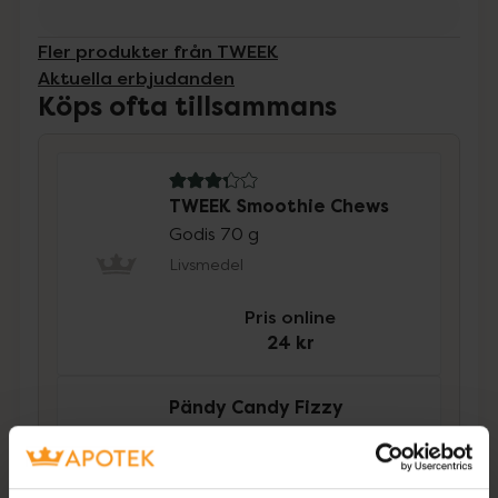
Fler produkter från TWEEK
Aktuella erbjudanden
Köps ofta tillsammans
3.3 av 5 i omdöme
TWEEK Smoothie Chews
Godis 70 g
Livsmedel
Pris online
24 kr
Pändy Candy Fizzy
Bottles
Godis 50 g
Livsmedel