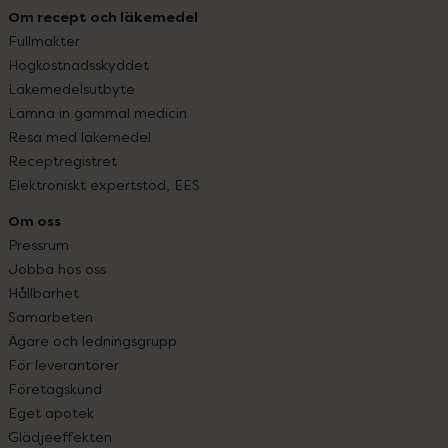
Om recept och läkemedel
Fullmakter
Högkostnadsskyddet
Läkemedelsutbyte
Lämna in gammal medicin
Resa med läkemedel
Receptregistret
Elektroniskt expertstöd, EES
Om oss
Pressrum
Jobba hos oss
Hållbarhet
Samarbeten
Ägare och ledningsgrupp
För leverantörer
Företagskund
Eget apotek
Glädjeeffekten