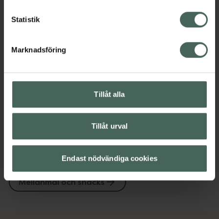
Choklad och godis
Kost och hälsa
Statistik
Mellanmål och snacks
Marknadsföring
Omdömen
Visa
Innehåll
Visa
Tillåt alla
Tillåt urval
Upptäck flera produkter inom
Endast nödvändiga cookies
Choklad och godis
Kost och hälsa
Mellanmål och snacks