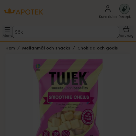
Kundklubb
Recept
Sök
Meny
Varukorg
Hem
Mellanmål och snacks
Choklad och godis
Hoppa över Lista
Lista: . Innehåller 2 objekt.