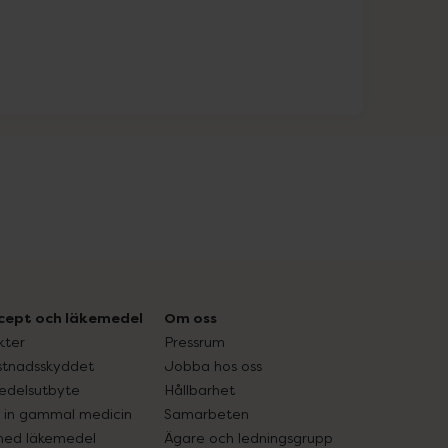
cept och läkemedel
Om oss
kter
Pressrum
tnadsskyddet
Jobba hos oss
edelsutbyte
Hållbarhet
in gammal medicin
Samarbeten
med läkemedel
Ägare och ledningsgrupp