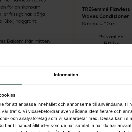
mnen för en skonsam
TRESemmé Flawless
ler frissigt hår, börja
Waves Conditioner
Skölj noggrant.
Balsam 400 ml
Pris online
es Balsam från mitten
50 kr
dtandad kam eller
rka 2–3 minuter och skölj
Köp båda för
:
na
100 kr
er behov. I över 70 år
Information
sig. Med ursprung från
 av en enkel sanning:
g fantastisk. Som om de
cookies
e för att anpassa innehållet och annonserna till användarna, tillh
vår trafik. Vi vidarebefordrar även sådana identifierare och anna
rvård och
nnons- och analysföretag som vi samarbetar med. Dessa kan i sin
, men utan salongspriset.
har tillhandahållit eller som de har samlat in när du har använt 
som hjälper dig att