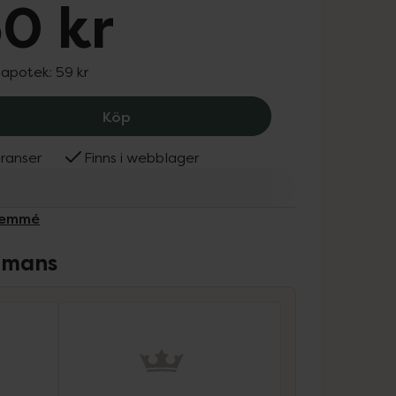
0 kr
 apotek:
59 kr
TRESemmé Flawless Waves Conditione
Köp
ranser
Finns i webblager
ESemmé
ammans