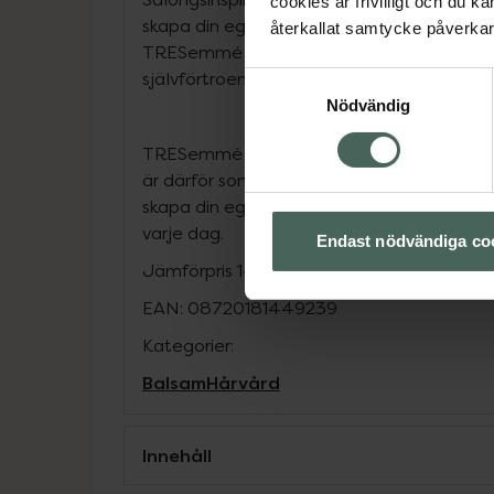
cookies är frivilligt och du k
skapa din egen stil och uppleva en salongs
återkallat samtycke påverkar 
TRESemmé främjar värdena av självständ
självförtroende.
Samtyckesval
Nödvändig
TRESemmé förstår hårets kraft för att ök
är därför som vi erbjuder professionell hår
skapa din egen stil hemma och uppleva de
varje dag.
Endast nödvändiga co
Jämförpris
147,50 kr
/
l
EAN:
08720181449239
Kategorier:
Balsam
Hårvård
Innehåll