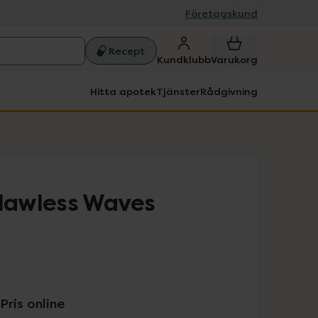
Företagskund
Recept
Kundklubb
Varukorg
Hitta apotek
Tjänster
Rådgivning
awless Waves
Pris online