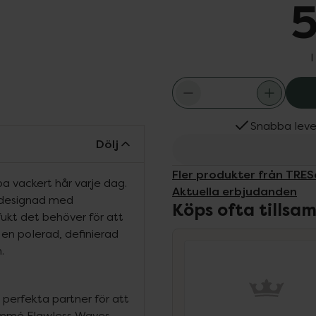
5
I
Snabba leve
Dölj
Fler produkter från TR
pa vackert hår varje dag.
Aktuella erbjudanden
 designad med
Köps ofta tills
fukt det behöver för att
r en polerad, definierad
.
erfekta partner för att
Semmé Flawless Waves