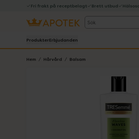
Fri frakt på receptbelagt
Brett utbud
Hälsos
Sök
Produkter
Erbjudanden
Hem
Hårvård
Balsam
Hoppa över Lista
Lista: . Innehåller 1 objekt.