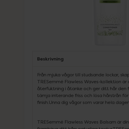
Beskrivning
Från mjuka vågor till studsande lockar, ska
TRESemmé Flawless Waves-kollektion är
återfuktning i åtanke och ger ditt hår den 
tämja irriterande friss och lösa hårstrån fö
finish.Unna dig vågor som varar hela dagen
TRESemmé Flawless Waves Balsam är din p
framhäva ditt hårs naturliga textur.TRE