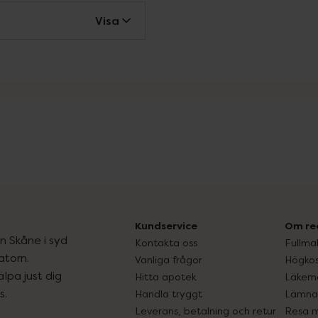
Visa
Kundservice
Om re
ån Skåne i syd
Kontakta oss
Fullma
atorn.
Vanliga frågor
Högkos
lpa just dig
Hitta apotek
Läkem
s.
Handla tryggt
Lämna 
Leverans, betalning och retur
Resa 