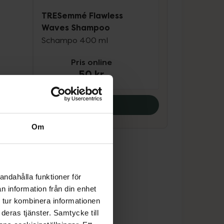
TRESemmé Flawless
Waves Shampoo
Schampo 400 ml
Pris online
50 kr
Köp båda
Om
andahålla funktioner för
n information från din enhet
 tur kombinera informationen
deras tjänster. Samtycke till