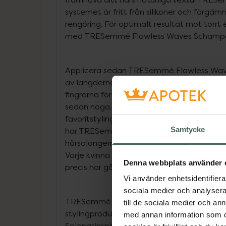
systemet är fritt från silikoner och färgä
rengöring. För optimalt resultat mot torrt el
med TRESemmé Flawless Waves Schampo. 
Applicera sedan TRESemmé Flawless Wav
av längderna till topparna. Använd en bre
fingrarna för att försiktiga reda ut. Låt ve
sedan noga. Avsluta med att styla med di
favoritstylingprodukter från TRESemmé eft
Samtycke
har TRESemmé hjälpt kvinnor att uttrycka 
hårsalongerna har TRESemmé alltid drivits
Varje kvinna förtjänar att se och känna si
Denna webbplats använder 
precis har gått ut ur salongen.
Vi använder enhetsidentifierar
sociala medier och analysera 
TRESemmé är dedikerade till att skapa hå
till de sociala medier och a
stylingprodukter som är av salongskvalitet
med annan information som du 
Salongsinspirerade och testade produkter 