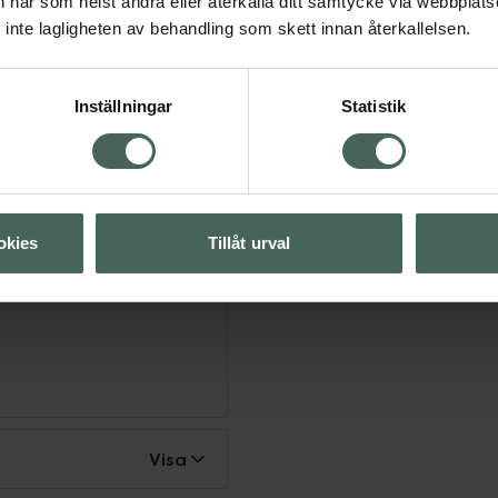
an när som helst ändra eller återkalla ditt samtycke via webbplats
känsla varje dag.
inte lagligheten av behandling som skett innan återkallelsen.
ighet och
Inställningar
Statistik
a ditt välmående och det
vård som hjälper dig
n härliga salongskänslan
okies
Tillåt urval
Visa