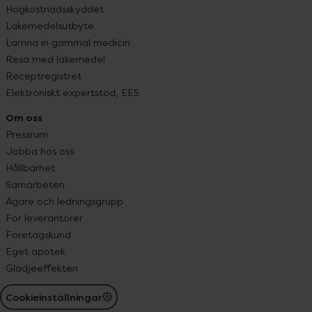
Högkostnadsskyddet
Läkemedelsutbyte
Lämna in gammal medicin
Resa med läkemedel
Receptregistret
Elektroniskt expertstöd, EES
Om oss
Pressrum
Jobba hos oss
Hållbarhet
Samarbeten
Ägare och ledningsgrupp
För leverantörer
Företagskund
Eget apotek
Glädjeeffekten
Cookieinställningar