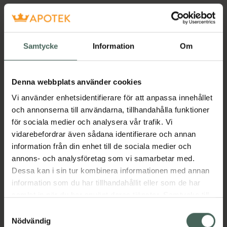
Samtycke
Information
Om
Denna webbplats använder cookies
Vi använder enhetsidentifierare för att anpassa innehållet
och annonserna till användarna, tillhandahålla funktioner
för sociala medier och analysera vår trafik. Vi
vidarebefordrar även sådana identifierare och annan
information från din enhet till de sociala medier och
annons- och analysföretag som vi samarbetar med.
Dessa kan i sin tur kombinera informationen med annan
information som du har tillhandahållit eller som de har
samlat in när du har använt deras tjänster. Samtycke till
cookies är frivilligt och du kan när som helst ändra eller
Samtyckesval
återkalla ditt samtycke via webbplatsens
Nödvändig