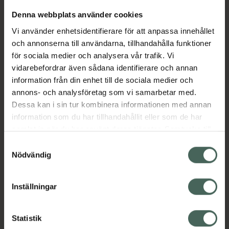
Denna webbplats använder cookies
Vi använder enhetsidentifierare för att anpassa innehållet
och annonserna till användarna, tillhandahålla funktioner
för sociala medier och analysera vår trafik. Vi
vidarebefordrar även sådana identifierare och annan
information från din enhet till de sociala medier och
annons- och analysföretag som vi samarbetar med.
Dessa kan i sin tur kombinera informationen med annan
information som du har tillhandahållit eller som de har
samlat in när du har använt deras tjänster. Samtycke till
cookies är frivilligt och du kan när som helst ändra eller
Samtyckesval
återkalla ditt samtycke via webbplatsens
Nödvändig
cookieinställningar. Ett återkallat samtycke påverkar inte
lagligheten av behandling som skett innan återkallelsen.
Inställningar
Statistik