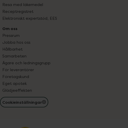
Resa med läkemedel
Receptregistret
Elektroniskt expertstöd, EES
Om oss
Pressrum
Jobba hos oss
Hållbarhet
Samarbeten
Ägare och ledningsgrupp
För leverantörer
Företagskund
Eget apotek
Glädjeeffekten
Cookieinställningar