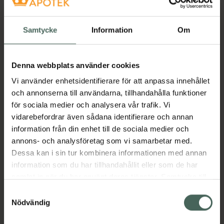
Samtycke
Information
Om
Denna webbplats använder cookies
Vi använder enhetsidentifierare för att anpassa innehållet
och annonserna till användarna, tillhandahålla funktioner
för sociala medier och analysera vår trafik. Vi
vidarebefordrar även sådana identifierare och annan
information från din enhet till de sociala medier och
annons- och analysföretag som vi samarbetar med.
Dessa kan i sin tur kombinera informationen med annan
information som du har tillhandahållit eller som de har
samlat in när du har använt deras tjänster. Samtycke till
cookies är frivilligt och du kan när som helst ändra eller
Samtyckesval
återkalla ditt samtycke via webbplatsens
Nödvändig
cookieinställningar. Ett återkallat samtycke påverkar inte