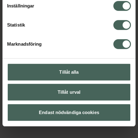
lagligheten av behandling som skett innan återkallelsen.
Inställningar
Statistik
Euc
At
Marknadsföring
Ant
Sp
Spr
Tillåt alla
lug
kli
50 
Tillåt urval
P
Endast nödvändiga cookies