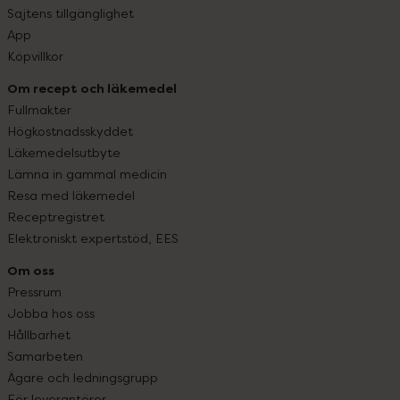
Sajtens tillgänglighet
App
Köpvillkor
Om recept och läkemedel
Fullmakter
Högkostnadsskyddet
Läkemedelsutbyte
Lämna in gammal medicin
Resa med läkemedel
Receptregistret
Elektroniskt expertstöd, EES
Om oss
Pressrum
Jobba hos oss
Hållbarhet
Samarbeten
Ägare och ledningsgrupp
För leverantörer