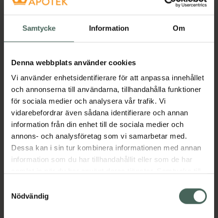
Samtycke
Information
Om
Denna webbplats använder cookies
Vi använder enhetsidentifierare för att anpassa innehållet
och annonserna till användarna, tillhandahålla funktioner
för sociala medier och analysera vår trafik. Vi
vidarebefordrar även sådana identifierare och annan
information från din enhet till de sociala medier och
annons- och analysföretag som vi samarbetar med.
Dessa kan i sin tur kombinera informationen med annan
information som du har tillhandahållit eller som de har
samlat in när du har använt deras tjänster. Samtycke till
cookies är frivilligt och du kan när som helst ändra eller
Samtyckesval
återkalla ditt samtycke via webbplatsens
Nödvändig
cookieinställningar. Ett återkallat samtycke påverkar inte
H
lagligheten av behandling som skett innan återkallelsen.