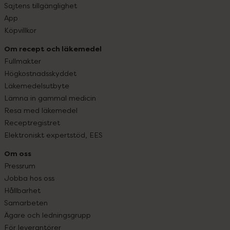
Sajtens tillgänglighet
App
Köpvillkor
Om recept och läkemedel
Fullmakter
Högkostnadsskyddet
Läkemedelsutbyte
Lämna in gammal medicin
Resa med läkemedel
Receptregistret
Elektroniskt expertstöd, EES
Om oss
Pressrum
Jobba hos oss
Hållbarhet
Samarbeten
Ägare och ledningsgrupp
För leverantörer