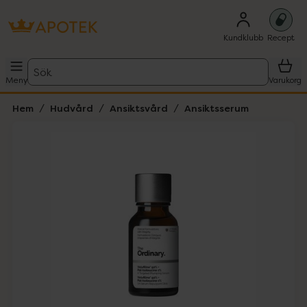
Kundklubb
Recept
Sök
Meny
Varukorg
Hem
Hudvård
Ansiktsvård
Ansiktsserum
Hoppa över Lista
Lista: . Innehåller 2 objekt.