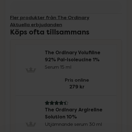
Fler produkter från The Ordinary
Aktuella erbjudanden
Köps ofta tillsammans
The Ordinary Volufiline
92% Pal-Isoleucine 1%
Serum 15 ml
Pris online
279 kr
4.4 av 5 i omdöme
The Ordinary Argireline
Solution 10%
Utjämnande serum 30 ml