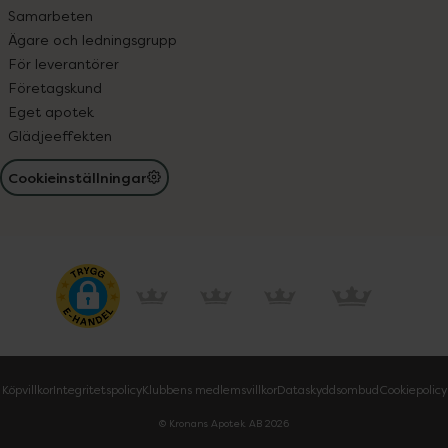
Samarbeten
Ägare och ledningsgrupp
För leverantörer
Företagskund
Eget apotek
Glädjeeffekten
Cookieinställningar
Köpvillkor
Integritetspolicy
Klubbens medlemsvillkor
Dataskyddsombud
Cookiepolicy
© Kronans Apotek AB
2026