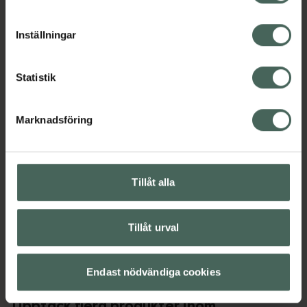
lipoaminosyra som bidrar till att ge volym
cookieinställningar. Ett återkallat samtycke påverkar inte
genom att stötta hudstrukturer som är
lagligheten av behandling som skett innan återkallelsen.
ansvariga för ett naturligt fylligt utseende.
Inställningar
Palmitoyl-isoleucin hjälper till att förbättra
utseendet av fina linjer och rynkor.
Statistik
EAN:
00769915236460
Kategorier:
Marknadsföring
Ansiktsserum
Ansiktsvård
Hudvård
Tillåt alla
Innehåll
Visa
Tillåt urval
Instruktioner
Visa
Endast nödvändiga cookies
Upptäck flera produkter inom