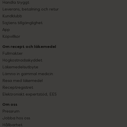
Handla tryggt
Leverans, betalning och retur
Kundklubb
Sajtens tillgänglighet
App
Köpvillkor
Om recept och läkemedel
Fullmakter
Högkostnadsskyddet
Läkemedelsutbyte
Lämna in gammal medicin
Resa med läkemedel
Receptregistret
Elektroniskt expertstöd, EES
Om oss
Pressrum
Jobba hos oss
Hållbarhet