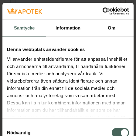
Pris online
126 kr
Köp båda för
:
405 kr
Samtycke
Information
Om
Köp båda
Denna webbplats använder cookies
Vi använder enhetsidentifierare för att anpassa innehållet
Beskrivning
Dölj
och annonserna till användarna, tillhandahålla funktioner
för sociala medier och analysera vår trafik. Vi
Volufiline 92% + Pal-Isoleucine 1% är ett
vidarebefordrar även sådana identifierare och annan
koncentrerat ansiktsserum som innehåller
information från din enhet till de sociala medier och
92% Volufiline™ – en välkänd teknologi som
annons- och analysföretag som vi samarbetar med.
vanligtvis används för att synligt öka hudens
Dessa kan i sin tur kombinera informationen med annan
volym och fyllighet.
information som du har tillhandahållit eller som de har
samlat in när du har använt deras tjänster. Samtycke till
Volufiline 92% + Pal-Isoleucine 1% innehåller
cookies är frivilligt och du kan när som helst ändra eller
Samtyckesval
även 1% palmitoyl-isoleucin – en stödjande
återkalla ditt samtycke via webbplatsens
Nödvändig