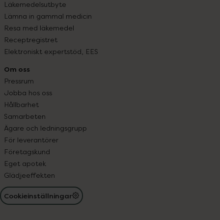
Läkemedelsutbyte
Lämna in gammal medicin
Resa med läkemedel
Receptregistret
Elektroniskt expertstöd, EES
Om oss
Pressrum
Jobba hos oss
Hållbarhet
Samarbeten
Ägare och ledningsgrupp
För leverantörer
Företagskund
Eget apotek
Glädjeeffekten
Cookieinställningar