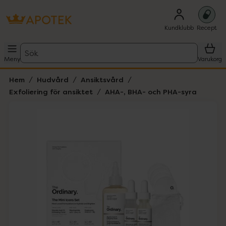
Kundklubb
Recept
Sök
Meny
Varukorg
Hem
Hudvård
Ansiktsvård
Exfoliering för ansiktet
AHA-, BHA- och PHA-syra
Hoppa över Lista
Lista: . Innehåller 1 objekt.