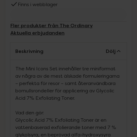
Finns i webblager
Fler produkter från The Ordinary
Aktuella erbjudanden
Beskrivning
Dölj
The Mini Icons Set innehåller tre miniformat
av några av de mest älskade formuleringarna
– perfekta för resor – samt återanvändbara
bomullsrondeller för applicering av Glycolic
Acid 7% Exfoliating Toner.
Vad den gör:
Glycolic Acid 7% Exfoliating Toner är en
vattenbaserad exfolierande toner med 7 %
glykolsyra, en beprövad alfa-hydroxysyra