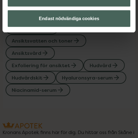
Upptäck flera produkter inom
AHA-, BHA- och PHA-syra
Endast nödvändiga cookies
Ansiktsserum
Ansiktsvatten och toner
Ansiktsvård
Exfoliering för ansiktet
Hudvård
Hudvårdskit
Hyaluronsyra-serum
Niacinamid-serum
Kronans Apotek finns här för dig. Du hittar oss från Skåne i