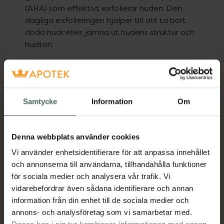
(AHA) som effektivt exfolierar huden. Den
dagliga exfolieringen hjälper till att ta bort
döda hudceller, jämna ut hudens struktur och
hudton.
Niacinamide 10% + Zinc 1% är ett universellt
serum som balanserar överflödig olja och
hjälper till att förebygga orenheter. Formulan
Samtycke
Information
Om
innehåller en hög koncentration niacinamid,
stödd av zink PCA, vilket förbättrar
absorptionen av denna multifunktionella
Denna webbplats använder cookies
ingrediens.
Vi använder enhetsidentifierare för att anpassa innehållet
Hyaluronic Acid 2% + B5 är ett lätt
och annonserna till användarna, tillhandahålla funktioner
hyaluronsyreserum som kombinerar fem
för sociala medier och analysera vår trafik. Vi
former av hyaluronsyra för omedelbar, fyllig
vidarebefordrar även sådana identifierare och annan
återfuktning och förbättrad hudtextur.
information från din enhet till de sociala medier och
Ceramider och provitamin B5 hjälper till att
annons- och analysföretag som vi samarbetar med.