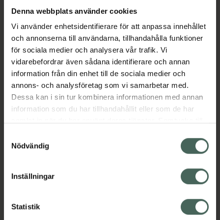
Obs: Studier har visat att vattenhalten i
Denna webbplats använder cookies
formuleringar påverkar effekten för topikalt
Vi använder enhetsidentifierare för att anpassa innehållet
ARGIRELINE™ och specifikt att högre
och annonserna till användarna, tillhandahålla funktioner
vattenhalt ger bättre effekt. Denna
för sociala medier och analysera vår trafik. Vi
formulering är vattenbaserad och innehåller
vidarebefordrar även sådana identifierare och annan
inte oljor, estrar eller silikoner.
information från din enhet till de sociala medier och
Jämförpris
4200 kr
/
l
annons- och analysföretag som vi samarbetar med.
Dessa kan i sin tur kombinera informationen med annan
EAN:
00769915195644
information som du har tillhandahållit eller som de har
Kategorier:
samlat in när du har använt deras tjänster. Samtycke till
cookies är frivilligt och du kan när som helst ändra eller
Ansiktsserum
Ansiktsvård
Hudvård
Samtyckesval
återkalla ditt samtycke via webbplatsens
Nödvändig
Vegansk hudvård
cookieinställningar. Ett återkallat samtycke påverkar inte
lagligheten av behandling som skett innan återkallelsen.
Inställningar
Omdömen
Visa
Statistik
Innehåll
Visa