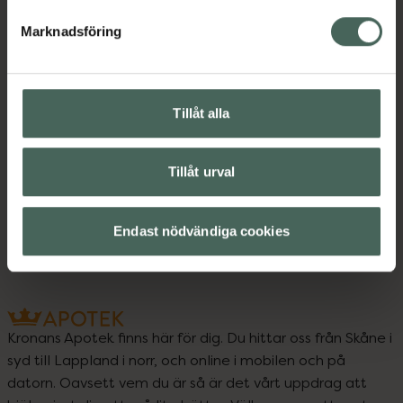
Marknadsföring
Instruktioner
Visa
Tillåt alla
Upptäck flera produkter inom
Tillåt urval
Ansiktsserum
Ansiktsvård
Hudvård
Vegansk hudvård
Endast nödvändiga cookies
Kronans Apotek finns här för dig. Du hittar oss från Skåne i
syd till Lappland i norr, och online i mobilen och på
datorn. Oavsett vem du är så är det vårt uppdrag att