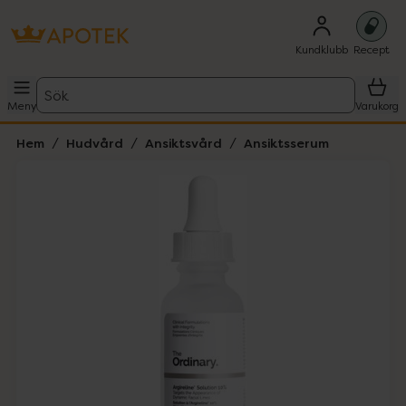
Kundklubb
Recept
Sök
Meny
Varukorg
Hem
Hudvård
Ansiktsvård
Ansiktsserum
Hoppa över Lista
Lista: . Innehåller 1 objekt.