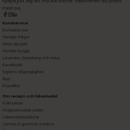
hjälpa just dig att må lite bättre. Välkommen att prata
med oss.
Kundservice
Kontakta oss
Vanliga frågor
Hitta apotek
Handla tryggt
Leverans, betalning och retur
Kundklubb
Sajtens tillgänglighet
App
Köpvillkor
Om recept och läkemedel
Fullmakter
Högkostnadsskyddet
Läkemedelsutbyte
Lämna in gammal medicin