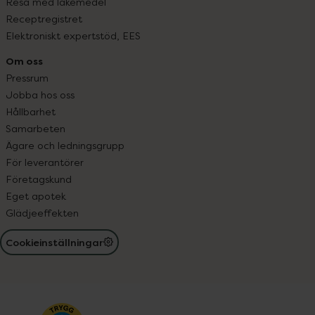
Resa med läkemedel
Receptregistret
Elektroniskt expertstöd, EES
Om oss
Pressrum
Jobba hos oss
Hållbarhet
Samarbeten
Ägare och ledningsgrupp
För leverantörer
Företagskund
Eget apotek
Glädjeeffekten
Cookieinställningar