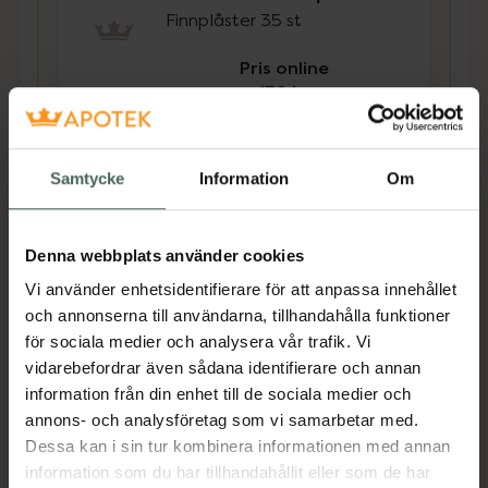
Finnplåster 35 st
Pris online
139 kr
Köp båda för
:
384 kr
Köp båda
Samtycke
Information
Om
Denna webbplats använder cookies
Beskrivning
Dölj
Vi använder enhetsidentifierare för att anpassa innehållet
och annonserna till användarna, tillhandahålla funktioner
Exfolieringsbehandling specialformulerad för
för sociala medier och analysera vår trafik. Vi
att förbättra utseendet på flera envisa
vidarebefordrar även sådana identifierare och annan
kroppsbekymmer som inåtväxande hår, KP
information från din enhet till de sociala medier och
och mörka armhålor. Med den lättanvända
annons- och analysföretag som vi samarbetar med.
exfolierande kroppssticka minskar den
Dessa kan i sin tur kombinera informationen med annan
uppkomsten av Keratosis Pilaris (röd, ojämn
information som du har tillhandahållit eller som de har