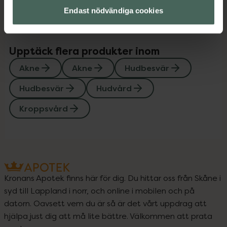
Endast nödvändiga cookies
Upptäck flera produkter inom
Akne
Akne
Hudbesvär
Hudbesvär
Hudvård
Kroppsvård
Kronans Apotek finns här för dig. Du hittar oss från Skåne i
syd till Lappland i norr, och online i mobilen och på
datorn. Oavsett vem du är så är det vårt uppdrag att
hjälpa just dig att må lite bättre. Välkommen att prata