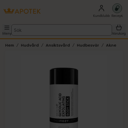
Kundklubb
Recept
Sök
Meny
Varukorg
Hem
Hudvård
Ansiktsvård
Hudbesvär
Akne
Hoppa över Lista
Lista: . Innehåller 2 objekt.