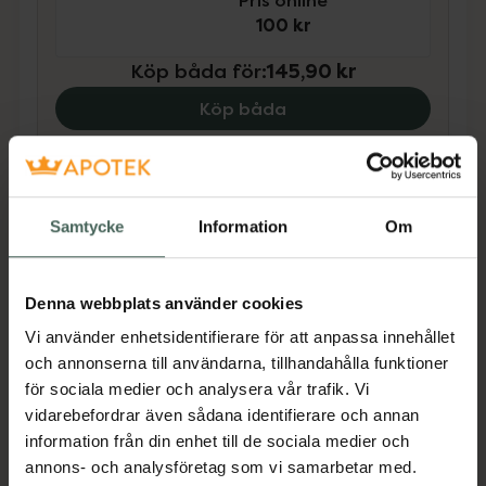
Pris online
100 kr
Köp båda för
:
145,90 kr
Köp båda
Beskrivning
Dölj
Samtycke
Information
Om
TePe Mini Flosser™ är en tandtrådsbygel för
en enkel och effektiv rengöring. Förladdad
Denna webbplats använder cookies
med slitstark tandtråd (fri från PFAA) som
Vi använder enhetsidentifierare för att anpassa innehållet
enkelt glider ner mellan tänderna tack vare
och annonserna till användarna, tillhandahålla funktioner
en smart utformad bitplatta.
för sociala medier och analysera vår trafik. Vi
vidarebefordrar även sådana identifierare och annan
Tandtrådsbygeln har ett bekvämt skaft som
information från din enhet till de sociala medier och
känns smidigt i handen, är enkel att använda
annons- och analysföretag som vi samarbetar med.