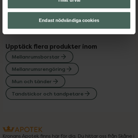
Instruktioner
Visa
Endast nödvändiga cookies
Upptäck flera produkter inom
Mellanrumsborstar
Mellanrumsrengöring
Mun och tänder
Tandstickor och tandpetare
Kronans Apotek finns här för dig. Du hittar oss från Skåne i