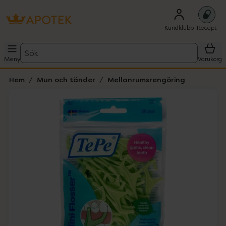
Kundklubb
Recept
Sök
Meny
Varukorg
Hem
Mun och tänder
Mellanrumsrengöring
Hoppa över Lista
Lista: . Innehåller 1 objekt.