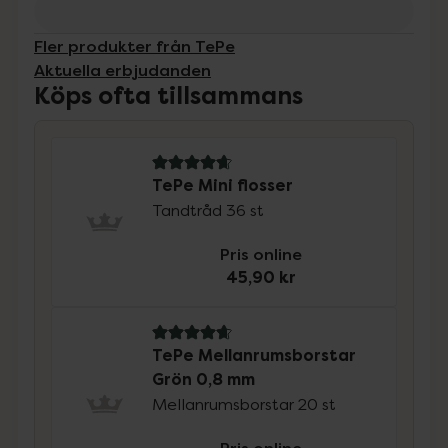
Fler produkter från TePe
Aktuella erbjudanden
Köps ofta tillsammans
4.8 av 5 i omdöme
TePe Mini flosser
Tandtråd 36 st
Pris online
45,90 kr
4.7 av 5 i omdöme
TePe Mellanrumsborstar
Grön 0,8 mm
Mellanrumsborstar 20 st