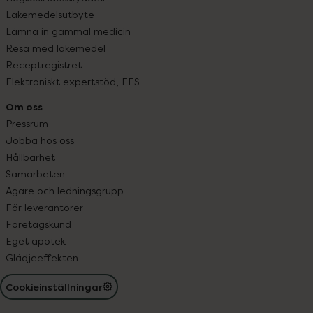
Läkemedelsutbyte
Lämna in gammal medicin
Resa med läkemedel
Receptregistret
Elektroniskt expertstöd, EES
Om oss
Pressrum
Jobba hos oss
Hållbarhet
Samarbeten
Ägare och ledningsgrupp
För leverantörer
Företagskund
Eget apotek
Glädjeeffekten
Cookieinställningar